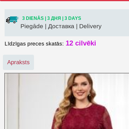
3 DIENĀS | 3 ДНЯ | 3 DAYS
Piegāde | Доставка | Delivery
12
cilvēki
Līdzīgas preces skatās:
Apraksts