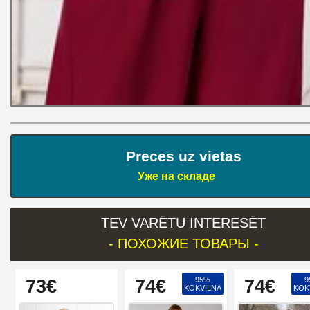
Preces uz vietas
Уже на складе
TEV VARĒTU INTERESĒT
- ПОХОЖИЕ ТОВАРЫ -
95%
9
73€
74€
74€
KOKVILNA
KOK