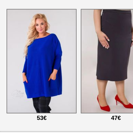
53€
47€