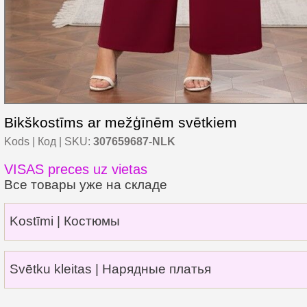
Bikškostīms ar mežģīnēm svētkiem
Kods | Код | SKU:
307659687-NLK
VISAS preces uz vietas
Все товары уже на складе
Kostīmi | Костюмы
Svētku kleitas | Нарядные платья