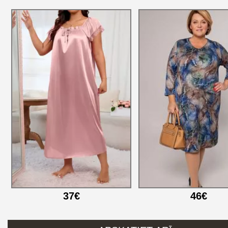
37€
46€