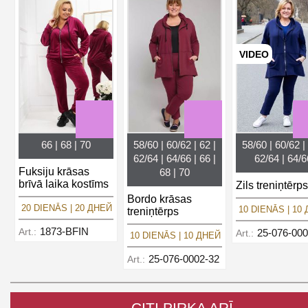
VIDEO
66 | 68 | 70
58/60 | 60/62 | 62 |
58/60 | 60/62 | 
62/64 | 64/66 | 66 |
62/64 | 64/6
Fuksiju krāsas
68 | 70
brīvā laika kostīms
Zils treniņtērps
Bordo krāsas
20 DIENĀS | 20 ДНЕЙ
10 DIENĀS | 10
treniņtērps
1873-BFIN
Art.:
25-076-000
Art.:
10 DIENĀS | 10 ДНЕЙ
25-076-0002-32
Art.:
CITI PIRKA ARĪ