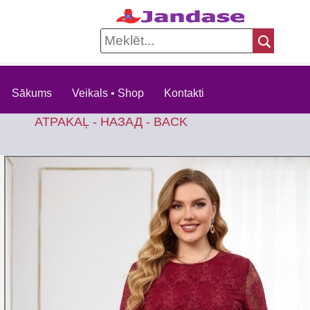
Sākums
Veikals • Shop
Kontakti
ATPAKAĻ - НАЗАД - BACK