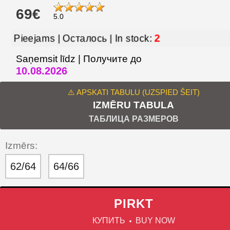
69€
5.0
Pieejams | Осталось | In stock:
2
Saņemsit līdz | Получите до
10.08.2026
⚠️ APSKATI TABULU (UZSPIED ŠEIT)
IZMĒRU TABULA
ТАБЛИЦА РАЗМЕРОВ
Izmērs:
62/64
64/66
PIRKT
КУПИТЬ
BUY NOW