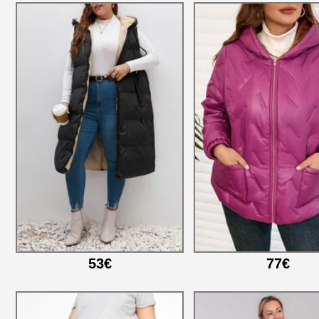
53€
77€