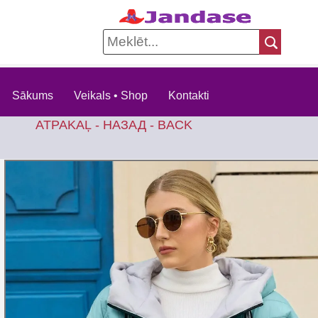
Sākums
Veikals • Shop
Kontakti
ATPAKAĻ - НАЗАД - BACK