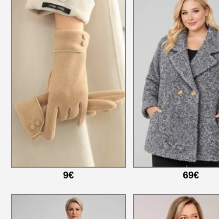
9€
69€