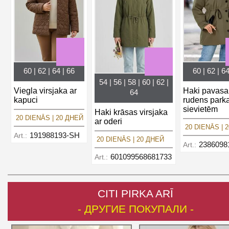
60 | 62 | 64 | 66
60 | 62 | 64
54 | 56 | 58 | 60 | 62 |
Viegla virsjaka ar
Haki pavasa
64
kapuci
rudens park
sievietēm
Haki krāsas virsjaka
20 DIENĀS | 20 ДНЕЙ
ar oderi
20 DIENĀS | 
191988193-SH
Art.:
20 DIENĀS | 20 ДНЕЙ
2386098
Art.:
601099568681733
Art.:
CITI PIRKA ARĪ
- ДРУГИЕ ПОКУПАЛИ -