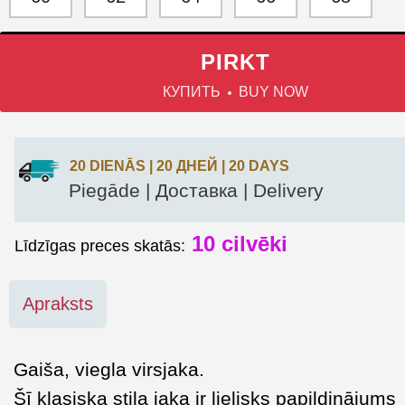
PIRKT
КУПИТЬ
BUY NOW
20 DIENĀS | 20 ДНЕЙ | 20 DAYS
Piegāde | Доставка | Delivery
10
cilvēki
Līdzīgas preces skatās:
Apraksts
Gaiša, viegla virsjaka.
Šī klasiska stila jaka ir lielisks papildinājums