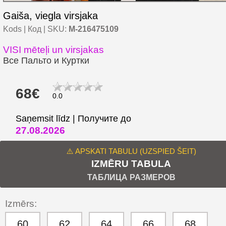
Gaiša, viegla virsjaka
Kods | Код | SKU:
M-216475109
VISI mēteļi un virsjakas
Все Пальто и Куртки
68€
0.0
Saņemsit līdz | Получите до
27.08.2026
⚠️ APSKATI TABULU (UZSPIED ŠEIT)
IZMĒRU TABULA
ТАБЛИЦА РАЗМЕРОВ
Izmērs:
60
62
64
66
68