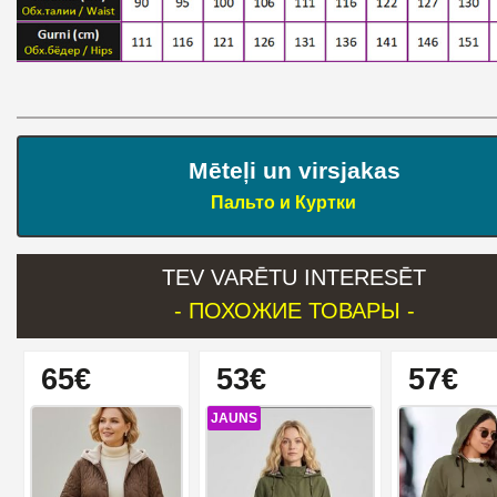
Mēteļi un virsjakas
Пальто и Куртки
TEV VARĒTU INTERESĒT
- ПОХОЖИЕ ТОВАРЫ -
65€
53€
57€
JAUNS