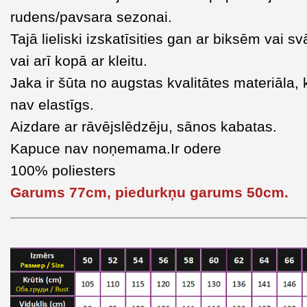
rudens/pavsara sezonai.
Tajā lieliski izskatīsities gan ar biksēm vai s
vai arī kopā ar kleitu.
Jaka ir šūta no augstas kvalitātes materiāla, 
nav elastīgs.
Aizdare ar rāvējslēdzēju, sānos kabatas.
Kapuce nav noņemama.Ir odere
100% poliesters
Garums 77cm, piedurkņu garums 50cm.