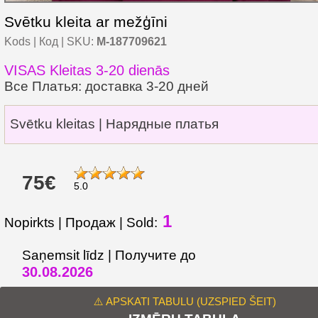
Svētku kleita ar mežģīni
Kods | Код | SKU:
M-187709621
VISAS Kleitas 3-20 dienās
Все Платья: доставка 3-20 дней
Svētku kleitas | Нарядные платья
75€
5.0
1
Nopirkts | Продаж | Sold:
Saņemsit līdz | Получите до
30.08.2026
⚠️ APSKATI TABULU (UZSPIED ŠEIT)