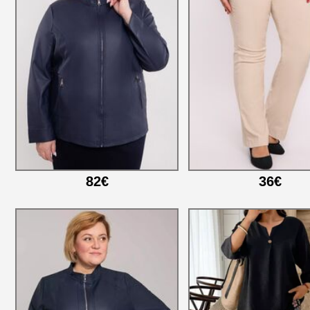
82€
36€