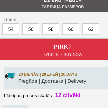
IZMĒRU TABULA
ТАБЛИЦА РАЗМЕРОВ
Izmērs:
54
56
58
60
62
PIRKT
КУПИТЬ
BUY NOW
20 DIENĀS | 20 ДНЕЙ | 20 DAYS
Piegāde | Доставка | Delivery
12
cilvēki
Līdzīgas preces skatās: