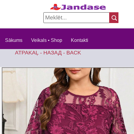
Sākums
Veikals • Shop
Kontakti
ATPAKAĻ - НАЗАД - BACK