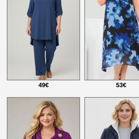
49€
53€