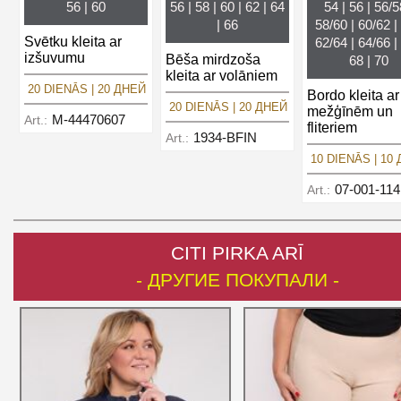
56 | 60
56 | 58 | 60 | 62 | 64
54 | 56 | 56/5
| 66
58/60 | 60/62 | 
Svētku kleita ar
62/64 | 64/66 | 
izšuvumu
Bēša mirdzoša
68 | 70
kleita ar volāniem
20 DIENĀS | 20 ДНЕЙ
Bordo kleita ar
20 DIENĀS | 20 ДНЕЙ
mežģīnēm un
M-44470607
Art.:
fliteriem
1934-BFIN
Art.:
10 DIENĀS | 10
07-001-11
Art.:
CITI PIRKA ARĪ
- ДРУГИЕ ПОКУПАЛИ -