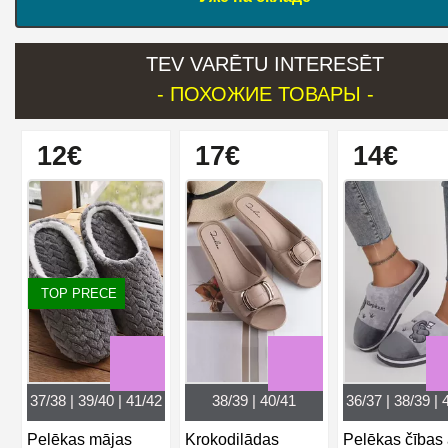
TEV VARĒTU INTERESĒT
- ПОХОЖИЕ ТОВАРЫ -
12€
17€
14€
TOP PRECE
37/38 | 39/40 | 41/42
38/39 | 40/41
36/37 | 38/39 | 
Pelēkas mājas
Krokodilādas
Pelēkas čības 