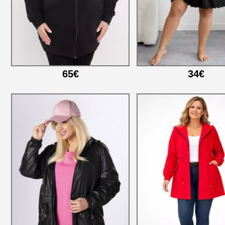
65€
34€