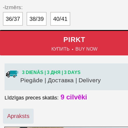
-Izmērs:
36/37
38/39
40/41
PIRKT
КУПИТЬ
BUY NOW
3 DIENĀS | 3 ДНЯ | 3 DAYS
Piegāde | Доставка | Delivery
9
cilvēki
Līdzīgas preces skatās:
Apraksts