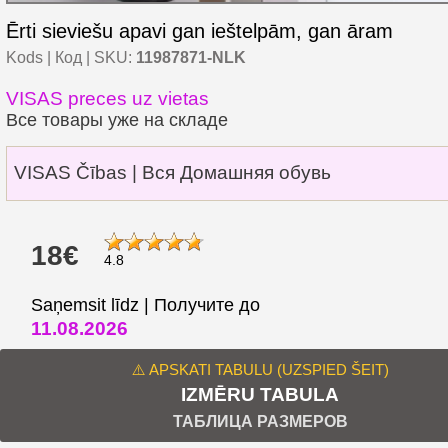
Ērti sieviešu apavi gan ieštelpām, gan āram
Kods | Код | SKU:
11987871-NLK
VISAS preces uz vietas
Все товары уже на складе
VISAS Čības | Вся Домашняя обувь
18€
4.8
Saņemsit līdz | Получите до
11.08.2026
⚠️ APSKATI TABULU (UZSPIED ŠEIT)
IZMĒRU TABULA
ТАБЛИЦА РАЗМЕРОВ