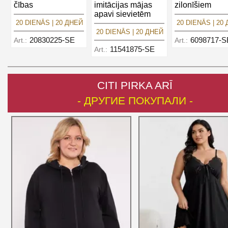
čības
imitācijas mājas
zilonīšiem
apavi sievietēm
20 DIENĀS | 20 ДНЕЙ
20 DIENĀS | 20
20 DIENĀS | 20 ДНЕЙ
20830225-SE
6098717-S
Art.:
Art.:
11541875-SE
Art.:
CITI PIRKA ARĪ
- ДРУГИЕ ПОКУПАЛИ -