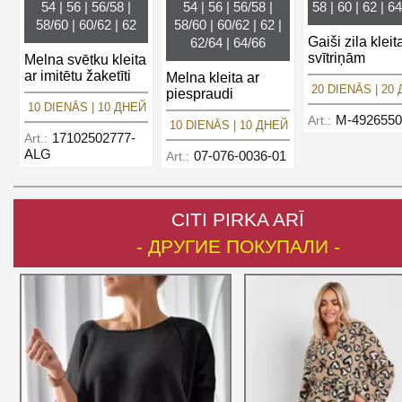
54 | 56 | 56/58 |
54 | 56 | 56/58 |
58 | 60 | 62 | 64
58/60 | 60/62 | 62
58/60 | 60/62 | 62 |
Gaiši zila kleit
62/64 | 64/66
svītriņām
Melna svētku kleita
ar imitētu žaketīti
Melna kleita ar
20 DIENĀS | 20
piespraudi
10 DIENĀS | 10 ДНЕЙ
M-4926550
Art.:
10 DIENĀS | 10 ДНЕЙ
17102502777-
Art.:
ALG
07-076-0036-01
Art.:
CITI PIRKA ARĪ
- ДРУГИЕ ПОКУПАЛИ -