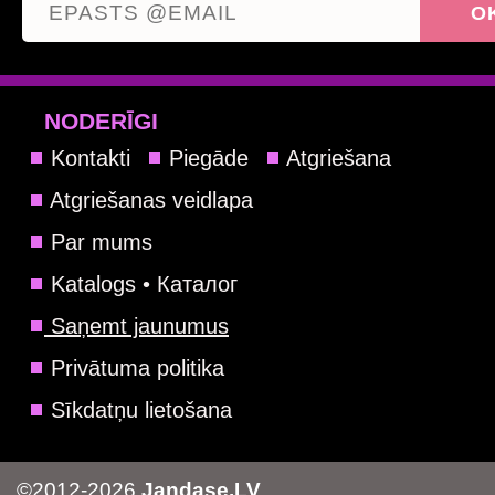
NODERĪGI
Kontakti
Piegāde
Atgriešana
Atgriešanas veidlapa
Par mums
Katalogs • Каталог
Saņemt jaunumus
Privātuma politika
Sīkdatņu lietošana
©2012-2026
Jandase.LV