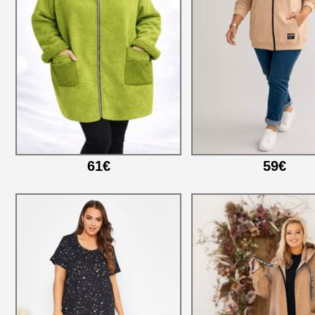
61€
59€