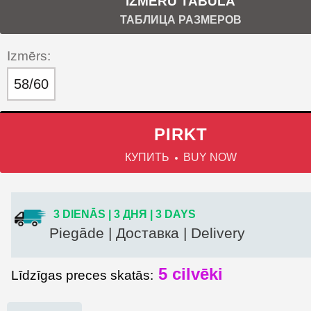
IZMĒRU TABULA
ТАБЛИЦА РАЗМЕРОВ
Izmērs:
58/60
PIRKT
КУПИТЬ
BUY NOW
3 DIENĀS | 3 ДНЯ | 3 DAYS
Piegāde | Доставка | Delivery
5
cilvēki
Līdzīgas preces skatās: