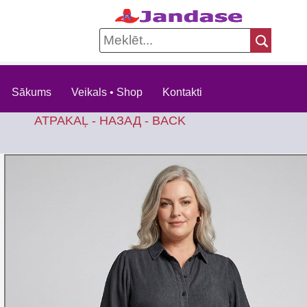
Sākums
Veikals • Shop
Kontakti
ATPAKAĻ - НАЗАД - BACK