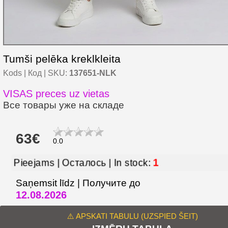
Tumši pelēka kreklkleita
Kods | Код | SKU:
137651-NLK
VISAS preces uz vietas
Все товары уже на складе
63€
0.0
1
Pieejams | Осталось | In stock:
Saņemsit līdz | Получите до
12.08.2026
⚠️ APSKATI TABULU (UZSPIED ŠEIT)