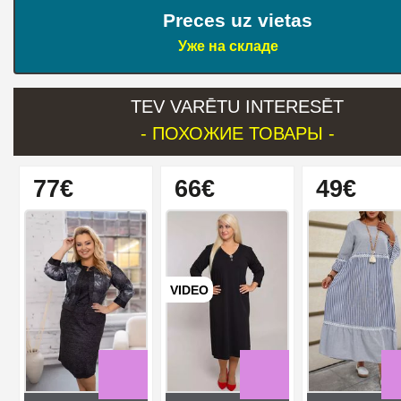
Preces uz vietas
Уже на складе
TEV VARĒTU INTERESĒT
- ПОХОЖИЕ ТОВАРЫ -
77€
66€
49€
VIDEO