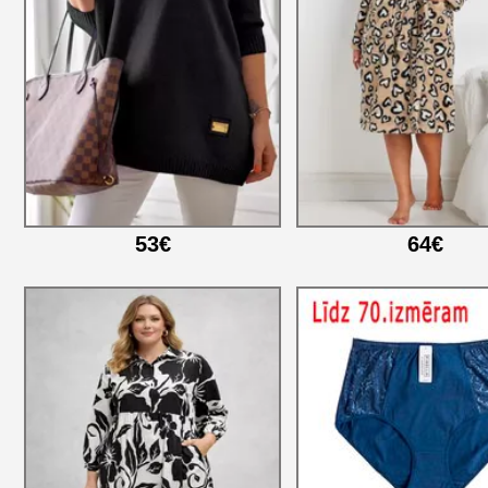
53€
64€