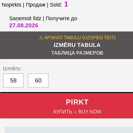
1
Nopirkts | Продаж | Sold:
Saņemsit līdz | Получите до
27.08.2026
⚠️ APSKATI TABULU (UZSPIED ŠEIT)
IZMĒRU TABULA
ТАБЛИЦА РАЗМЕРОВ
Izmērs:
58
60
PIRKT
КУПИТЬ
BUY NOW