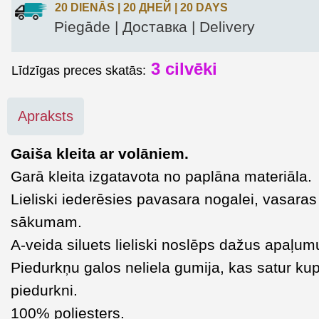
20 DIENĀS | 20 ДНЕЙ | 20 DAYS
Piegāde | Доставка | Delivery
3
cilvēki
Līdzīgas preces skatās:
Apraksts
Gaiša kleita ar volāniem.
Garā kleita izgatavota no paplāna materiāla.
Lieliski iederēsies pavasara nogalei, vasaras
sākumam.
A-veida siluets lieliski noslēps dažus apaļum
Piedurkņu galos neliela gumija, kas satur kup
piedurkni.
100% poliesters.