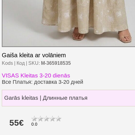
Gaiša kleita ar volāniem
Kods | Код | SKU:
M-365918535
VISAS Kleitas 3-20 dienās
Все Платья: доставка 3-20 дней
Garās kleitas | Длинные платья
55€
0.0