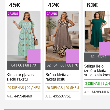
45€
42€
63€
JAUNS
JAUNS
62 | 62/64
64 | 66 | 68 | 70
62 | 64 | 66 | 68 | 70
Stilīga lielo
izmēru kleita
Kleita ar pļavas
Brūna kleita ar
sulīgi zaļā krā
ziedu rakstu
rakstu joslu
3 DIENĀS | 3 Д
20 DIENĀS | 20 ДНЕЙ
20 DIENĀS | 20 ДНЕЙ
M289-NLK
Art.:
449948460
495597751
Art.:
Art.: