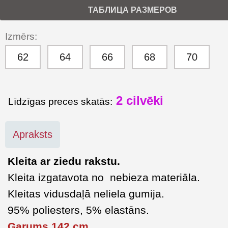
ТАБЛИЦА РАЗМЕРОВ
Izmērs:
62
64
66
68
70
2 cilvēki
Līdzīgas preces skatās:
Apraksts
Kleita ar ziedu rakstu.
Kleita izgatavota no nebieza materiāla.
Kleitas vidusdaļā neliela gumija.
95% poliesters, 5% elastāns
.
Garums 142 cm,