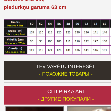
piedurkņu garums 63 cm
TEV VARĒTU INTERESĒT
- ПОХОЖИЕ ТОВАРЫ -
CITI PIRKA ARĪ
- ДРУГИЕ ПОКУПАЛИ -