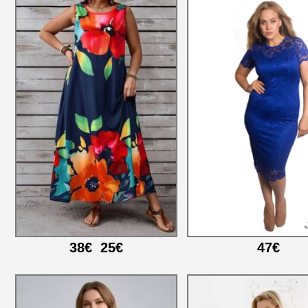
38€
25€
47€