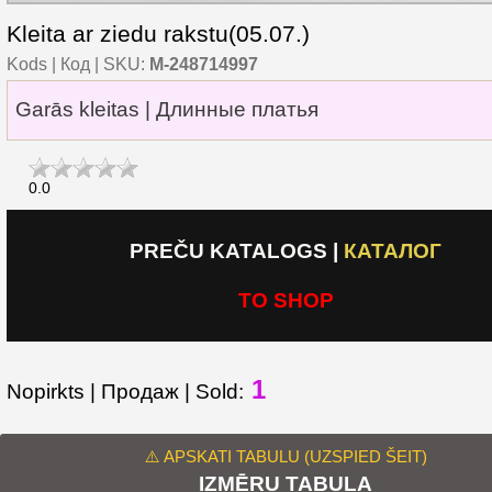
Kleita ar ziedu rakstu(05.07.)
Kods | Код | SKU:
M-248714997
Garās kleitas | Длинные платья
0.0
PREČU KATALOGS
|
КАТАЛОГ
TO SHOP
1
Nopirkts | Продаж | Sold:
⚠️ APSKATI TABULU (UZSPIED ŠEIT)
IZMĒRU TABULA