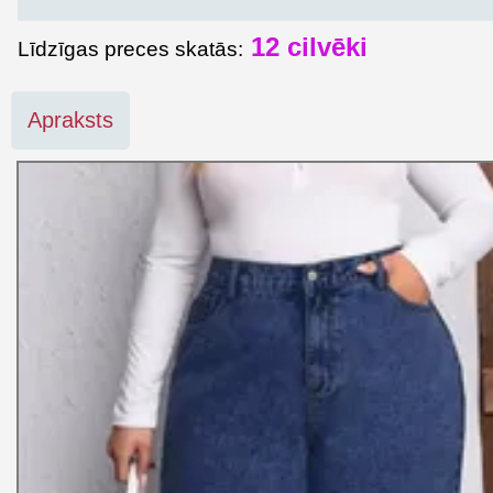
12
cilvēki
Līdzīgas preces skatās:
Apraksts