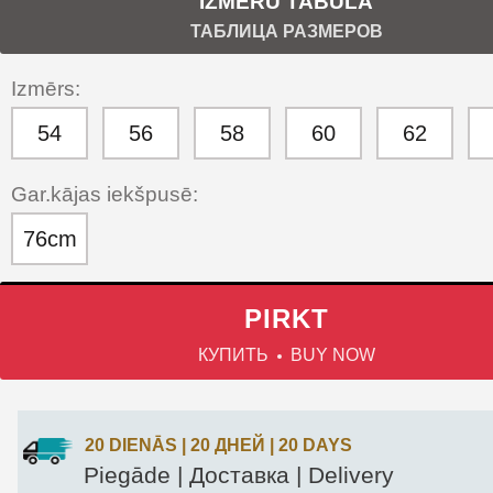
IZMĒRU TABULA
ТАБЛИЦА РАЗМЕРОВ
Izmērs:
54
56
58
60
62
Gar.kājas iekšpusē:
76cm
PIRKT
КУПИТЬ
BUY NOW
20 DIENĀS | 20 ДНЕЙ | 20 DAYS
Piegāde | Доставка | Delivery