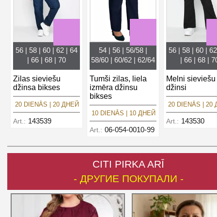
56 | 58 | 60 | 62 | 64
54 | 56 | 56/58 |
56 | 58 | 60 | 62
| 66 | 68 | 70
58/60 | 60/62 | 62/64
| 66 | 68 | 7
Zilas sieviešu
Tumši zilas, liela
Melni sieviešu
džinsa bikses
izmēra džinsu
džinsi
bikses
20 DIENĀS | 20 ДНЕЙ
20 DIENĀS | 20
10 DIENĀS | 10 ДНЕЙ
143539
143530
Art.:
Art.:
06-054-0010-99
Art.:
CITI PIRKA ARĪ
- ДРУГИЕ ПОКУПАЛИ -