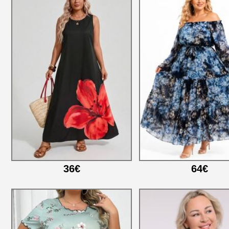
36€
64€