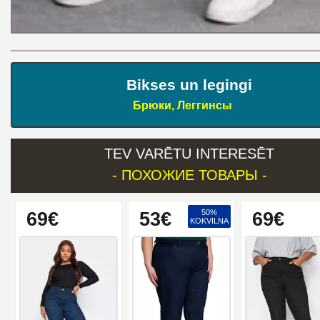
Bikses un legingi
Брюки, Леггинсы
TEV VARĒTU INTERESĒT
- ПОХОЖИЕ ТОВАРЫ -
50%
69€
53€
69€
KOKVILNA