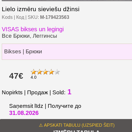
Lielo izmēru sieviešu džinsi
Kods | Код | SKU:
M-179423563
VISAS bikses un legingi
Все Брюки, Леггинсы
Bikses | Брюки
47€
4.0
1
Nopirkts | Продаж | Sold:
Saņemsit līdz | Получите до
31.08.2026
⚠️ APSKATI TABULU (UZSPIED ŠEIT)