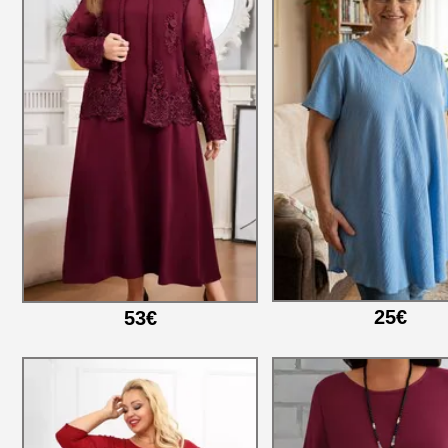
25€
53€