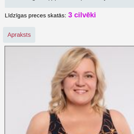
3
cilvēki
Līdzīgas preces skatās:
Apraksts