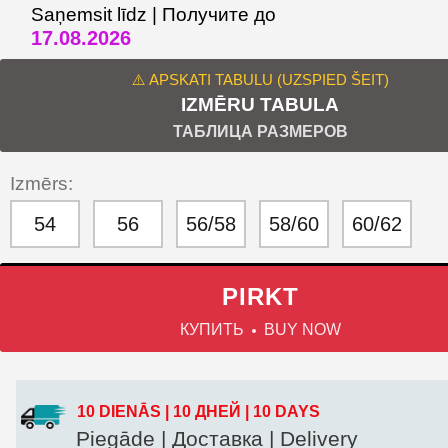
Saņemsit līdz | Получите до
17.08.2026
⚠️ APSKATI TABULU (UZSPIED ŠEIT)
IZMĒRU TABULA
ТАБЛИЦА РАЗМЕРОВ
Izmērs:
54
56
56/58
58/60
60/62
PIRKT
КУПИТЬ
BUY NOW
10 DIENĀS | 10 ДНЕЙ | 10 DAYS
Piegāde | Доставка | Delivery