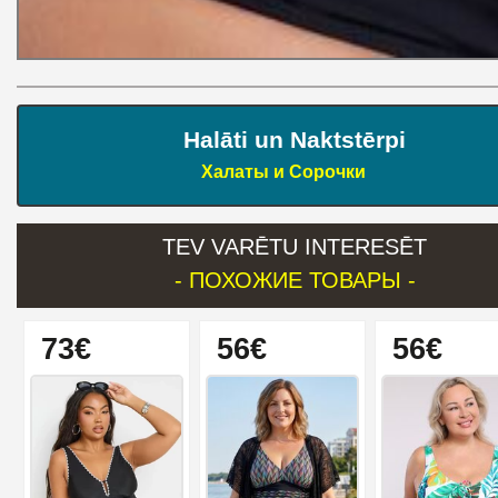
Halāti un Naktstērpi
Халаты и Сорочки
TEV VARĒTU INTERESĒT
- ПОХОЖИЕ ТОВАРЫ -
73€
56€
56€