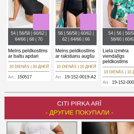
54 | 56/58 | 60/62 |
56 | 56/58 | 60/62 |
54 | 56 | 56/5
64/66 | 68 | 70
62 | 64/66 | 66
58/60 | 60/6
Melns peldkostīms
Melns peldkostīms
Liela izmēra
ar baltu apdari
ar rakstianu augšu
viendaļīgs
peldkostīms
20 DIENĀS | 20 ДНЕЙ
10 DIENĀS | 10 ДНЕЙ
10 DIENĀS | 10
150517
19-152-0019-A2
Art.:
Art.:
19-152-00
Art.:
CITI PIRKA ARĪ
- ДРУГИЕ ПОКУПАЛИ -