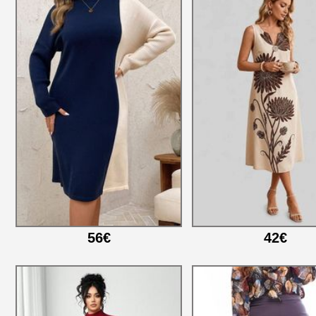
56€
42€