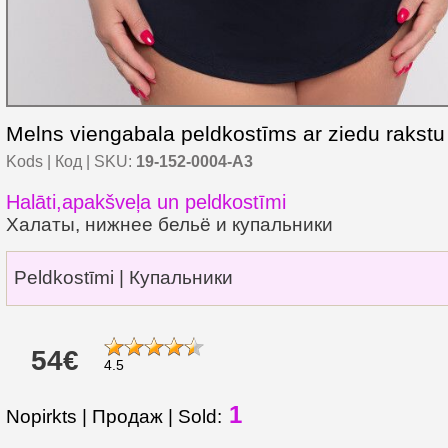
Melns viengabala peldkostīms ar ziedu rakstu
Kods | Код | SKU:
19-152-0004-A3
Halāti,apakšveļa un peldkostīmi
Халаты, нижнее бельё и купальники
Peldkostīmi | Купальники
54€
4.5
1
Nopirkts | Продаж | Sold: