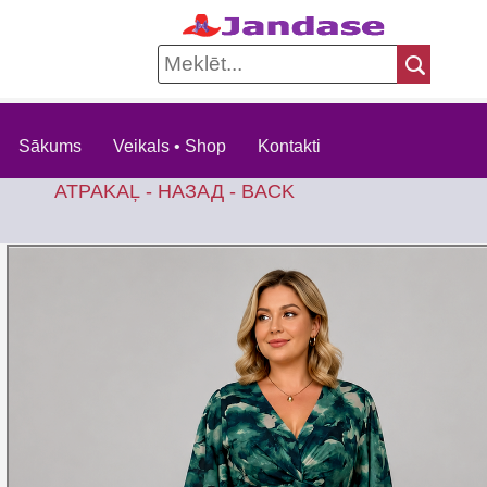
Sākums
Veikals • Shop
Kontakti
ATPAKAĻ - НАЗАД - BACK