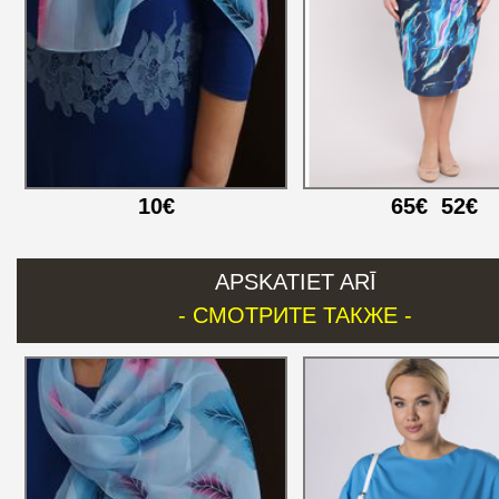
10€
65€
52€
APSKATIET ARĪ
- СМОТРИТЕ ТАКЖЕ -