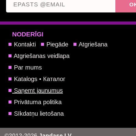
NODERĪGI
Kontakti
Piegāde
Atgriešana
Atgriešanas veidlapa
Par mums
Katalogs • Каталог
Saņemt jaunumus
Privātuma politika
Sīkdatņu lietošana
©2012-2026
Jandase.LV