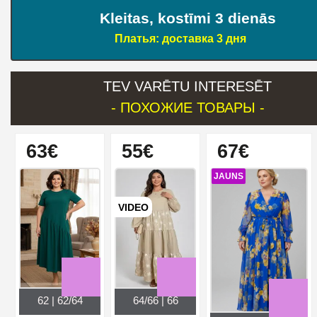
Kleitas, kostīmi 3 dienās
Платья: доставка 3 дня
TEV VARĒTU INTERESĒT
- ПОХОЖИЕ ТОВАРЫ -
63€
55€
67€
JAUNS
VIDEO
62 | 62/64
64/66 | 66