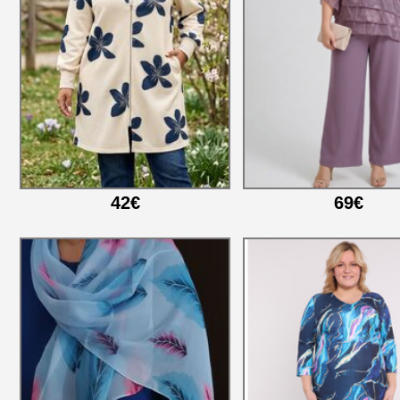
42€
69€