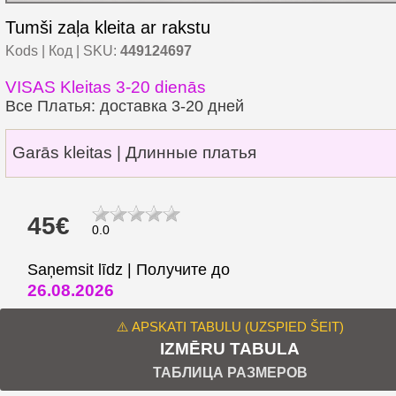
Tumši zaļa kleita ar rakstu
Kods | Код | SKU:
449124697
VISAS Kleitas 3-20 dienās
Все Платья: доставка 3-20 дней
Garās kleitas | Длинные платья
45€
0.0
Saņemsit līdz | Получите до
26.08.2026
⚠️ APSKATI TABULU (UZSPIED ŠEIT)
IZMĒRU TABULA
ТАБЛИЦА РАЗМЕРОВ