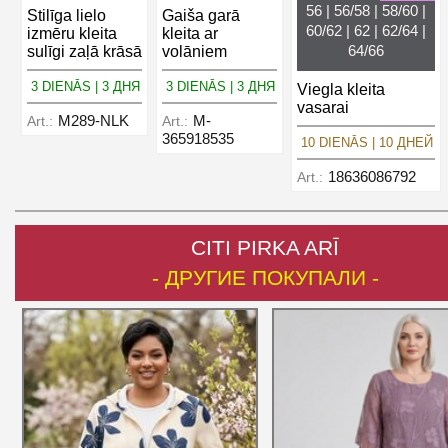
56 | 56/58 | 58/60 |
Stilīga lielo
Gaiša garā
60/62 | 62 | 62/64 |
izmēru kleita
kleita ar
64/66
sulīgi zaļā krāsā
volāniem
3 DIENĀS | 3 ДНЯ
3 DIENĀS | 3 ДНЯ
Viegla kleita
vasarai
M289-NLK
M-
Art.:
Art.:
365918535
10 DIENĀS | 10 ДНЕЙ
18636086792
Art.:
CITI PIRKA ARĪ
- ДРУГИЕ ПОКУПАЛИ -