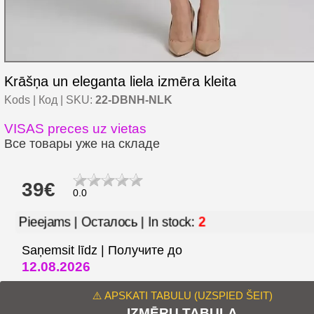
Krāšņa un eleganta liela izmēra kleita
Kods | Код | SKU:
22-DBNH-NLK
VISAS preces uz vietas
Все товары уже на складе
39€
0.0
2
Pieejams | Осталось | In stock:
Saņemsit līdz | Получите до
12.08.2026
⚠️ APSKATI TABULU (UZSPIED ŠEIT)
IZMĒRU TABULA