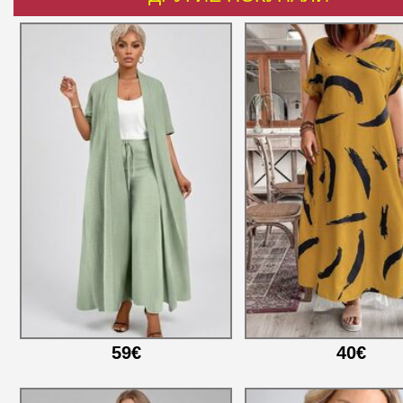
59€
40€