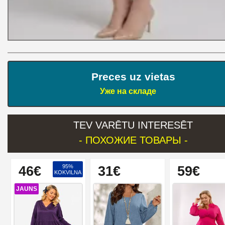
Preces uz vietas
Уже на складе
TEV VARĒTU INTERESĒT
- ПОХОЖИЕ ТОВАРЫ -
95%
46€
31€
59€
KOKVILNA
JAUNS