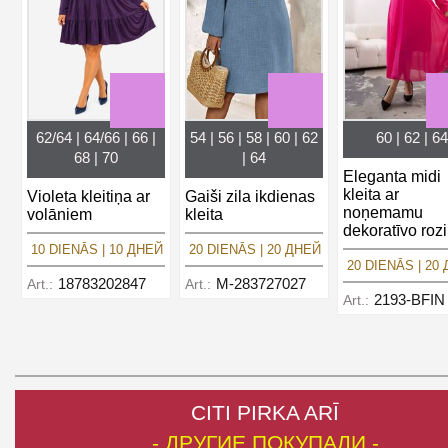
62/64 | 64/66 | 66 |
54 | 56 | 58 | 60 | 62
60 | 62 | 64
68 | 70
| 64
Eleganta midi
kleita ar
Violeta kleitiņa ar
Gaiši zila ikdienas
noņemamu
volāniem
kleita
dekoratīvo rozi
10 DIENĀS | 10 ДНЕЙ
20 DIENĀS | 20 ДНЕЙ
20 DIENĀS | 20
18783202847
M-283727027
Art.:
Art.:
2193-BFIN
Art.:
CITI PIRKA ARĪ
- ДРУГИЕ ПОКУПАЛИ -