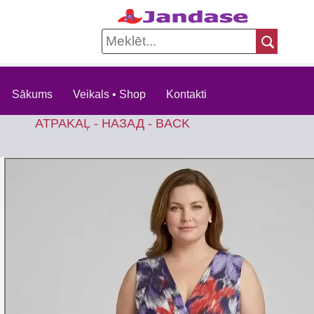
Sākums
Veikals • Shop
Kontakti
ATPAKAĻ - НАЗАД - BACK