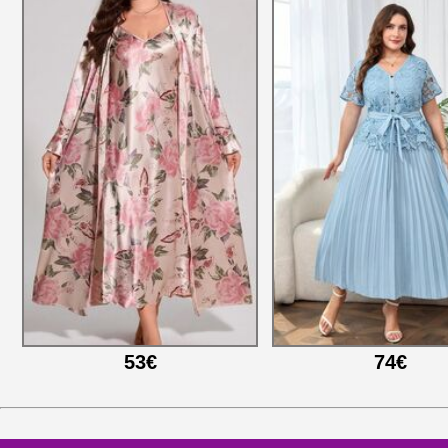
53€
74€