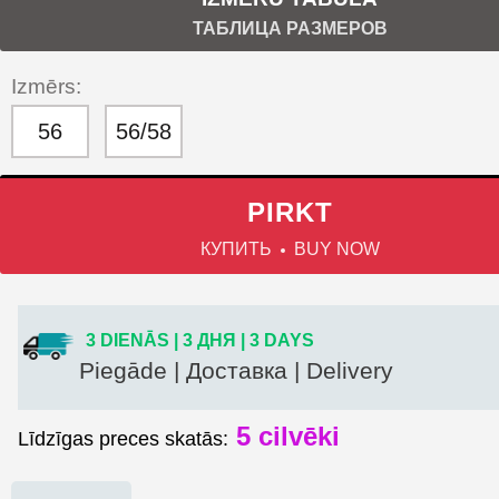
ТАБЛИЦА РАЗМЕРОВ
Izmērs:
56
56/58
PIRKT
КУПИТЬ
BUY NOW
3 DIENĀS | 3 ДНЯ | 3 DAYS
Piegāde | Доставка | Delivery
5
cilvēki
Līdzīgas preces skatās: