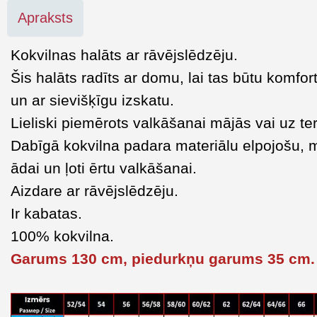
Apraksts
Kokvilnas halāts ar rāvējslēdzēju.
Šis halāts radīts ar domu, lai tas būtu komfor
un ar sievišķīgu izskatu.
Lieliski piemērots valkāšanai mājās vai uz te
Dabīgā kokvilna padara materiālu elpojošu, 
ādai un ļoti ērtu valkāšanai.
Aizdare ar rāvējslēdzēju.
Ir kabatas.
100% kokvilna.
Garums 130 cm, piedurkņu garums 35 cm.