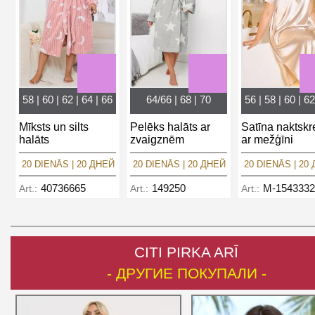
58 | 60 | 62 | 64 | 66
64/66 | 68 | 70
56 | 58 | 60 | 62
Mīksts un silts
Pelēks halāts ar
Satīna naktskr
halāts
zvaigznēm
ar mežģīni
20 DIENĀS | 20 ДНЕЙ
20 DIENĀS | 20 ДНЕЙ
20 DIENĀS | 20
40736665
149250
M-1543332
Art.:
Art.:
Art.:
CITI PIRKA ARĪ
- ДРУГИЕ ПОКУПАЛИ -