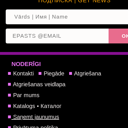
ПОДПИСКА | GET NEWS
NODERĪGI
Kontakti
Piegāde
Atgriešana
Atgriešanas veidlapa
Par mums
Katalogs • Каталог
Saņemt jaunumus
Privātuma politika