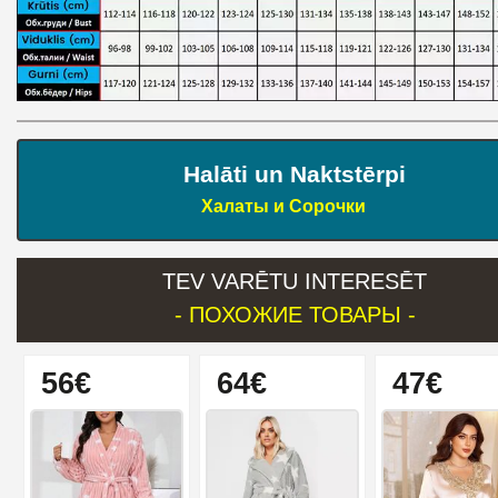
Halāti un Naktstērpi
Халаты и Сорочки
TEV VARĒTU INTERESĒT
- ПОХОЖИЕ ТОВАРЫ -
56€
64€
47€