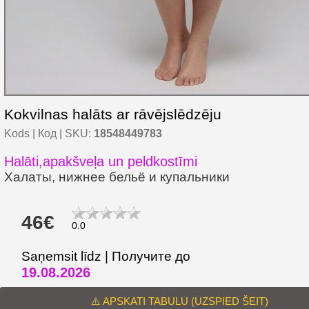
Kokvilnas halāts ar rāvējslēdzēju
Kods | Код | SKU:
18548449783
Halāti,apakšveļa un peldkostīmi
Халаты, нижнее бельё и купальники
46€
0.0
Saņemsit līdz | Получите до
19.08.2026
⚠️ APSKATI TABULU (UZSPIED ŠEIT)