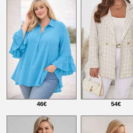
46€
54€