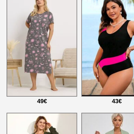
49€
43€