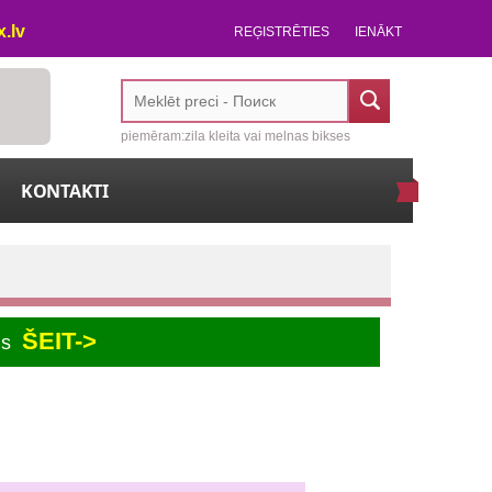
.lv
REĢISTRĒTIES
IENĀKT
piemēram:zila kleita vai melnas bikses
KONTAKTI
ŠEIT->
us