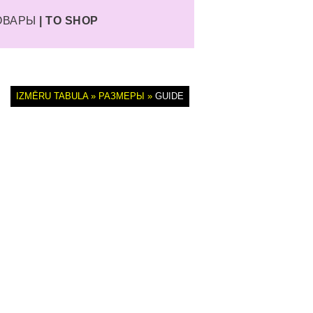
ТОВАРЫ
| TO SHOP
IZMĒRU TABULA » РАЗМЕРЫ »
GUIDE