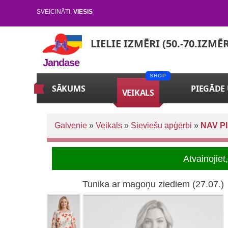
SVEICINĀTI
,
VIESIS
LIELIE IZMĒRI (50.-70.IZMĒ
Jandase
SĀKUMS
PIEGĀDE
VEIKALS
Galvenie
»
Veikals
»
Sieviešu apģērbi
»
NAV P
Atvainojie
Tunika ar magoņu ziediem (27.07.)