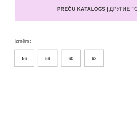
PREČU KATALOGS |
ДРУГИЕ 
Izmērs:
56
58
60
62