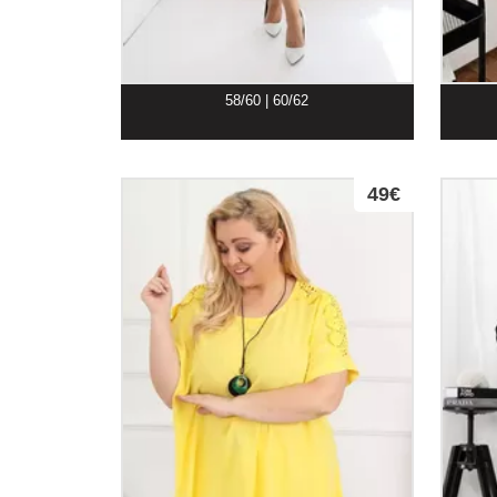
58/60 | 60/62
49€