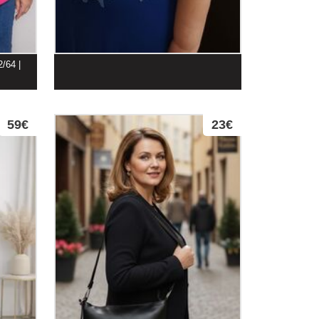
2/64 |
59€
23€