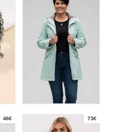
46€
73€