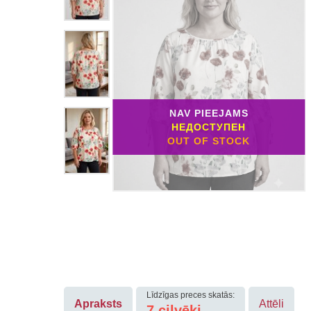
NAV PIEEJAMS
НЕДОСТУПЕН
OUT OF STOCK
Līdzīgas preces skatās:
Apraksts
Attēli
7
cilvēki