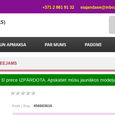
+371 2 861 91 32
siajandase@inbox
RS)
 UN APMAKSA
PAR MUMS
PADOMI
IEEJAMS
t, šī prece IZPĀRDOTA. Apskatiet mūsu jaunākos modeļ
Kods | Код:
456603616