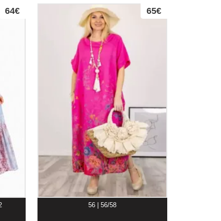
64€
65€
2
56 | 56/58