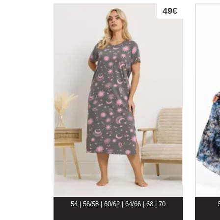
49€
54 | 56/58 | 60/62 | 64/66 | 68 | 70