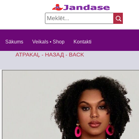
Sākums
Veikals • Shop
Kontakti
ATPAKAĻ - НАЗАД - BACK