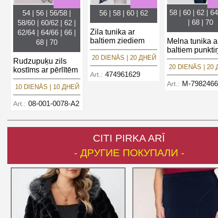
58 | 60 | 62 | 64
54 | 56 | 56/58 |
56 | 58 | 60 | 62
| 68 | 70
58/60 | 60/62 | 62 |
Zila tunika ar
62/64 | 64/66 | 66 |
baltiem ziediem
Melna tunika a
68 | 70
baltiem punkti
20 DIENĀS | 20 ДНЕЙ
Rudzupuķu zils
20 DIENĀS | 20
kostīms ar pērlītēm
474961629
Art.:
M-7982466
Art.:
10 DIENĀS | 10 ДНЕЙ
08-001-0078-A2
Art.:
CITI PIRKA ARĪ
- ДРУГИЕ ПОКУПАЛИ -