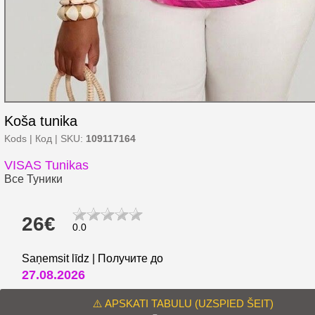
Koša tunika
Kods | Код | SKU:
109117164
VISAS Tunikas
Все Туники
26€
0.0
Saņemsit līdz | Получите до
27.08.2026
⚠️ APSKATI TABULU (UZSPIED ŠEIT)