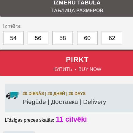
IZMĒRU TABULA
ТАБЛИЦА РАЗМЕРОВ
Izmērs:
54
56
58
60
62
PIRKT
КУПИТЬ
BUY NOW
20 DIENĀS | 20 ДНЕЙ | 20 DAYS
Piegāde | Доставка | Delivery
11
cilvēki
Līdzīgas preces skatās: