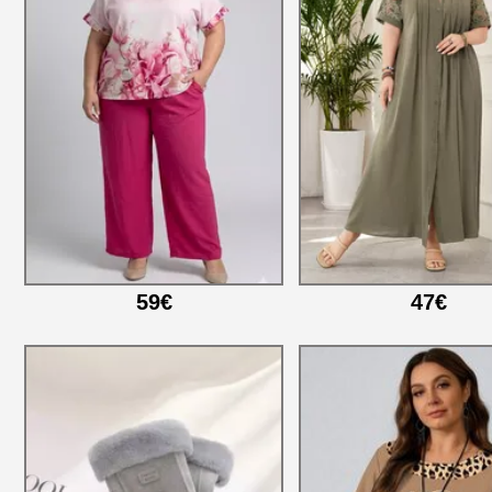
59€
47€