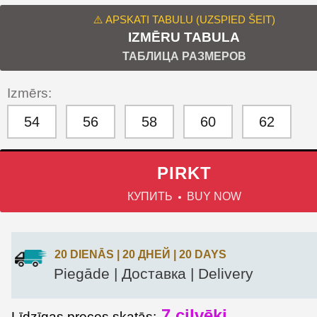
⚠️ APSKATI TABULU (UZSPIED ŠEIT)
IZMĒRU TABULA
ТАБЛИЦА РАЗМЕРОВ
Izmērs:
54
56
58
60
62
PIRKT
КУПИТЬ
BUY NOW
20 DIENĀS | 20 ДНЕЙ | 20 DAYS
Piegāde | Доставка | Delivery
7
cilvēki
Līdzīgas preces skatās: