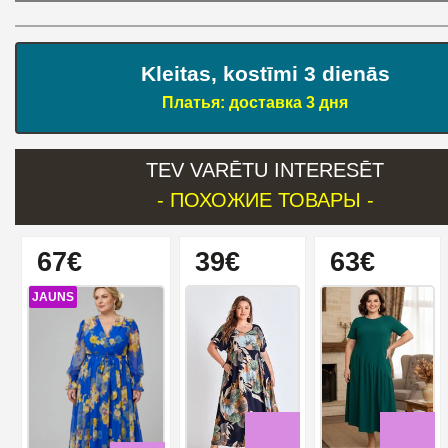
Kleitas, kostīmi 3 dienās
Платья: доставка 3 дня
TEV VARĒTU INTERESĒT
- ПОХОЖИЕ ТОВАРЫ -
67€
39€
63€
JAUNS