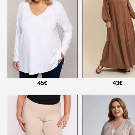
45€
43€