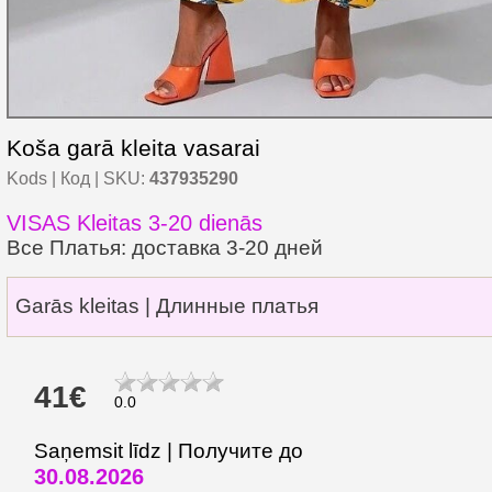
Koša garā kleita vasarai
Kods | Код | SKU:
437935290
VISAS Kleitas 3-20 dienās
Все Платья: доставка 3-20 дней
Garās kleitas | Длинные платья
41€
0.0
Saņemsit līdz | Получите до
30.08.2026