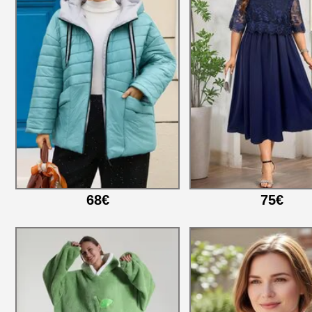
68€
75€