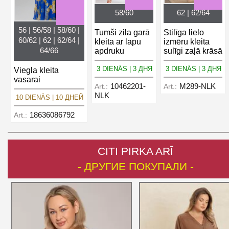
58/60
62 | 62/64
56 | 56/58 | 58/60 |
Tumši zila garā
Stilīga lielo
60/62 | 62 | 62/64 |
kleita ar lapu
izmēru kleita
64/66
apdruku
sulīgi zaļā krāsā
3 DIENĀS | 3 ДНЯ
3 DIENĀS | 3 ДНЯ
Viegla kleita
vasarai
10462201-
M289-NLK
Art.:
Art.:
NLK
10 DIENĀS | 10 ДНЕЙ
18636086792
Art.:
CITI PIRKA ARĪ
- ДРУГИЕ ПОКУПАЛИ -