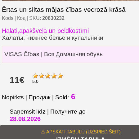
Ērtas un siltas mājas čības vecrozā krāsā
Kods | Код | SKU:
20830232
Halāti,apakšveļa un peldkostīmi
Халаты, нижнее бельё и купальники
VISAS Čības | Вся Домашняя обувь
11€
5.0
6
Nopirkts | Продаж | Sold:
Saņemsit līdz | Получите до
28.08.2026
⚠️ APSKATI TABULU (UZSPIED ŠEIT)