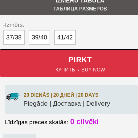
IZMĒRU TABULA
ТАБЛИЦА РАЗМЕРОВ
-Izmērs:
37/38
39/40
41/42
PIRKT
КУПИТЬ
BUY NOW
20 DIENĀS | 20 ДНЕЙ | 20 DAYS
Piegāde | Доставка | Delivery
0 cilvēki
Līdzīgas preces skatās: