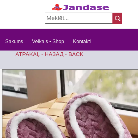
Sākums
Veikals • Shop
Kontakti
ATPAKAĻ - НАЗАД - BACK