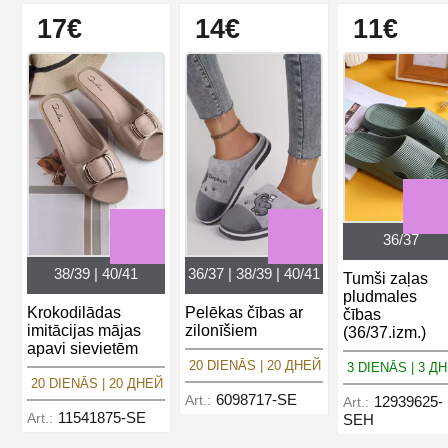
17€
14€
11€
36/37
38/39 | 40/41
36/37 | 38/39 | 40/41
Tumši zaļas
pludmales
Krokodilādas
Pelēkas čības ar
čības
imitācijas mājas
zilonīšiem
(36/37.izm.)
apavi sievietēm
20 DIENĀS | 20 ДНЕЙ
3 DIENĀS | 3 Д
20 DIENĀS | 20 ДНЕЙ
6098717-SE
Art.:
12939625-
Art.:
11541875-SE
Art.:
SEH