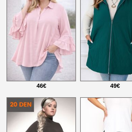
46€
49€