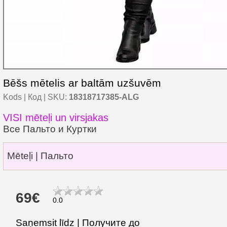
Bēšs mētelis ar baltām uzšuvēm
Kods | Код | SKU:
18318717385-ALG
VISI mēteļi un virsjakas
Все Пальто и Куртки
Mēteļi | Пальто
69€
0.0
Saņemsit līdz | Получите до