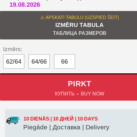
19.08.2026
⚠️ APSKATI TABULU (UZSPIED ŠEIT)
IZMĒRU TABULA
ТАБЛИЦА РАЗМЕРОВ
Izmērs:
62/64
64/66
66
PIRKT
КУПИТЬ
BUY NOW
10 DIENĀS | 10 ДНЕЙ | 10 DAYS
Piegāde | Доставка | Delivery