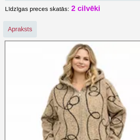
2 cilvēki
Līdzīgas preces skatās:
Apraksts