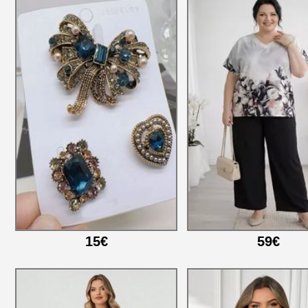
15€
59€