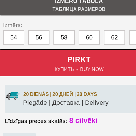
IZMĒRU TABULA
ТАБЛИЦА РАЗМЕРОВ
Izmērs:
54
56
58
60
62
PIRKT
КУПИТЬ
BUY NOW
20 DIENĀS | 20 ДНЕЙ | 20 DAYS
Piegāde | Доставка | Delivery
8
cilvēki
Līdzīgas preces skatās: