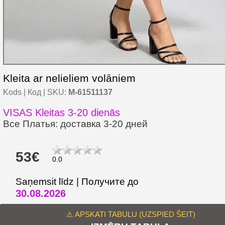
Kleita ar nelieliem volāniem
Kods | Код | SKU:
M-61511137
VISAS Kleitas 3-20 dienās
Все Платья: доставка 3-20 дней
53€
0.0
Saņemsit līdz | Получите до
30.08.2026
⚠️ APSKATI TABULU (UZSPIED ŠEIT)