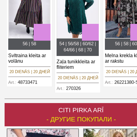
56 | 58
54 | 56/58 | 60/62 |
56 | 58 | 60
64/66 | 68 | 70
Svītraina kleita ar
Melna krekla kl
volānu
ar rakstu
Zaļa tunikkleita ar
fliteriem
20 DIENĀS | 20 ДНЕЙ
20 DIENĀS | 20
20 DIENĀS | 20 ДНЕЙ
48733471
26221380
Art.:
Art.:
270326
Art.:
CITI PIRKA ARĪ
- ДРУГИЕ ПОКУПАЛИ -