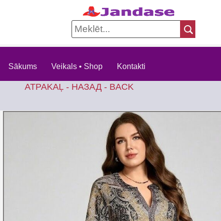
Sākums
Veikals • Shop
Kontakti
ATPAKAĻ - НАЗАД - BACK