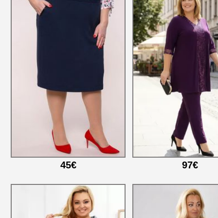
45€
97€