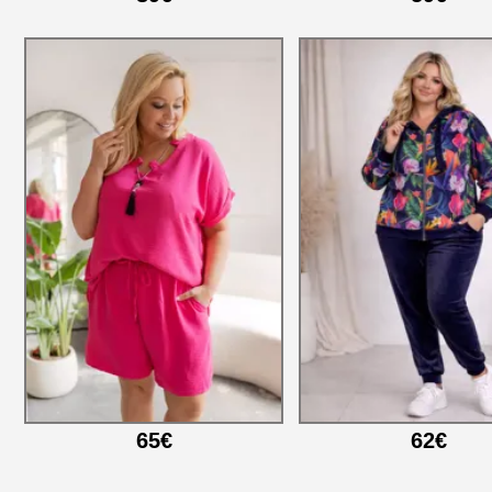
65€
62€