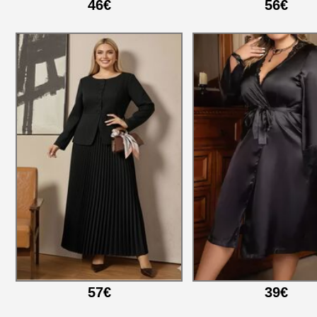
46€
56€
57€
39€