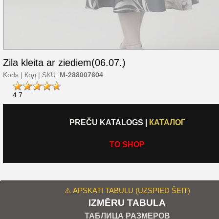
Zila kleita ar ziediem(06.07.)
Kods | Код | SKU:
M-288007604
4.7
PREČU KATALOGS
|
КАТАЛОГ
TO SHOP
⚠️ APSKATI TABULU (UZSPIED ŠEIT)
IZMĒRU TABULA
ТАБЛИЦА РАЗМЕРОВ