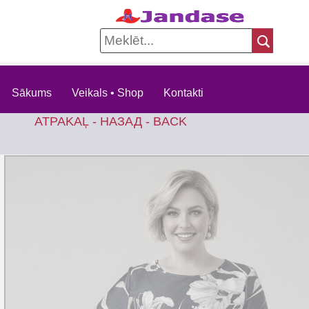
Sākums
Veikals • Shop
Kontakti
ATPAKAĻ - НАЗАД - BACK