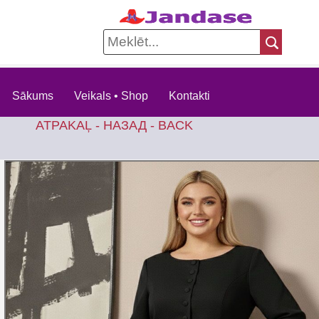
Sākums
Veikals • Shop
Kontakti
ATPAKAĻ - НАЗАД - BACK