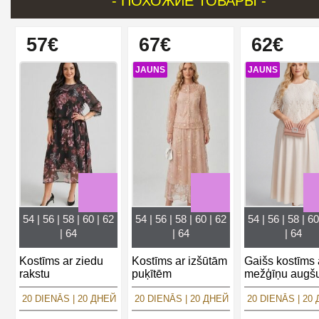
- ПОХОЖИЕ ТОВАРЫ -
57€
67€
62€
JAUNS
JAUNS
54 | 56 | 58 | 60 | 62
54 | 56 | 58 | 60 | 62
54 | 56 | 58 | 60
| 64
| 64
| 64
Kostīms ar ziedu
Kostīms ar izšūtām
Gaišs kostīms 
rakstu
puķītēm
mežģīņu augš
20 DIENĀS | 20 ДНЕЙ
20 DIENĀS | 20 ДНЕЙ
20 DIENĀS | 20