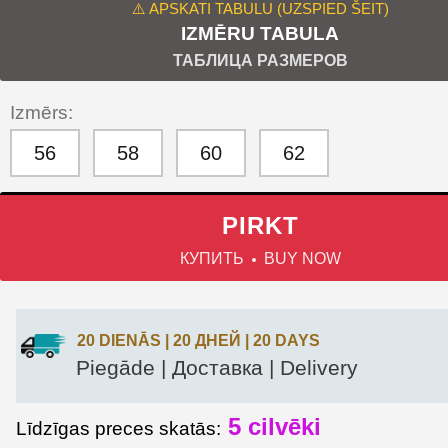
⚠️ APSKATI TABULU (UZSPIED ŠEIT)
IZMĒRU TABULA
ТАБЛИЦА РАЗМЕРОВ
Izmērs:
56
58
60
62
PIRKT
КУПИТЬ
BUY NOW
20 DIENĀS | 20 ДНЕЙ | 20 DAYS
Piegāde | Доставка | Delivery
5
cilvēki
Līdzīgas preces skatās: