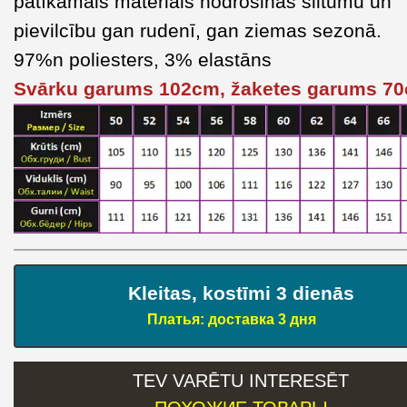
patīkamais materiāls nodrošinās siltumu un
pievilcību gan rudenī, gan ziemas sezonā.
97%n poliesters, 3% elastāns
Svārku garums 102cm, žaketes garums 7
Kleitas, kostīmi 3 dienās
Платья: доставка 3 дня
TEV VARĒTU INTERESĒT