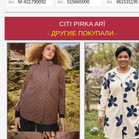
M-421790092
515665000
461531195
Art.:
Art.:
Art.:
CITI PIRKA ARĪ
- ДРУГИЕ ПОКУПАЛИ -