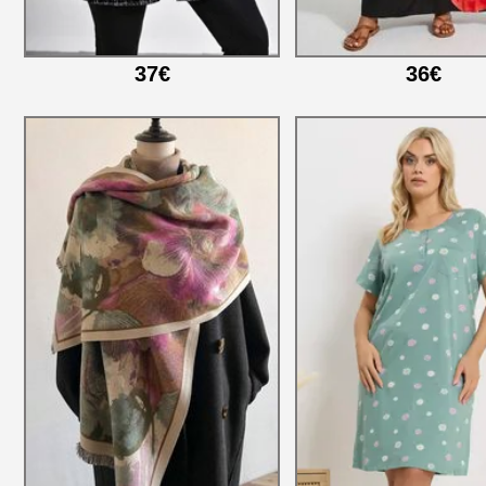
37€
36€