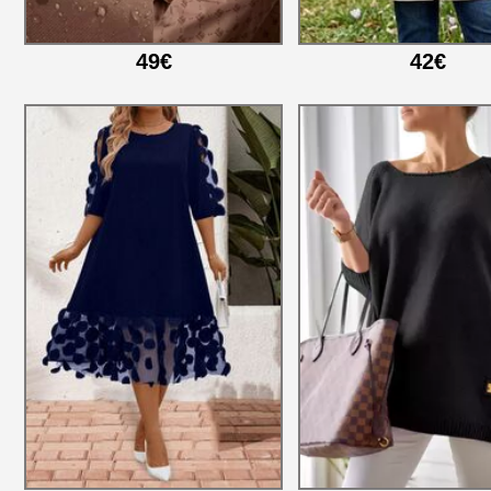
49€
42€