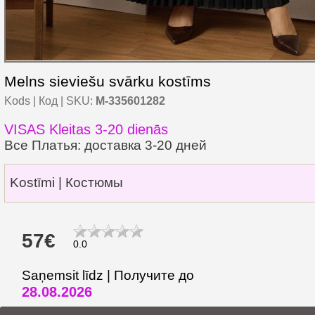
Melns sieviešu svārku kostīms
Kods | Код | SKU:
M-335601282
VISAS Kleitas 3-20 dienās
Все Платья: доставка 3-20 дней
Kostīmi | Костюмы
57€
0.0
Saņemsit līdz | Получите до
28.08.2026