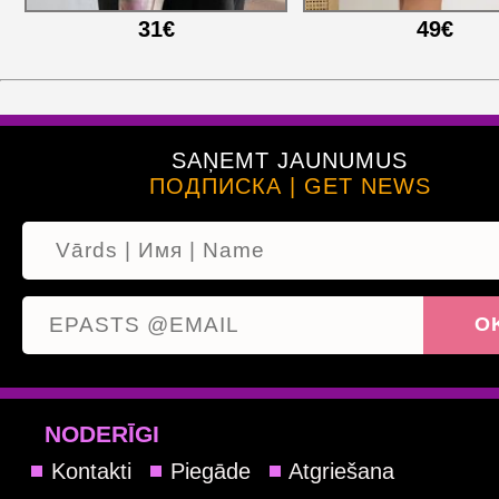
31€
49€
SAŅEMT JAUNUMUS
ПОДПИСКА | GET NEWS
NODERĪGI
Kontakti
Piegāde
Atgriešana