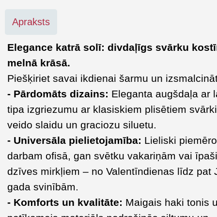
Apraksts
Elegance katrā solī: divdaļīgs svārku kost
melnā krāsā.
Piešķiriet savai ikdienai šarmu un izsmalcinā
- Pārdomāts dizains:
Eleganta augšdaļa ar l
tipa izgriezumu ar klasiskiem plisētiem svār
veido slaidu un graciozu siluetu.
- Universāla pielietojamība:
Lieliski piemēr
darbam ofisā, gan svētku vakariņām vai īpa
dzīves mirkļiem – no Valentīndienas līdz pat
gada svinībām.
-
Komforts un kvalitāte:
Maigais haki tonis 