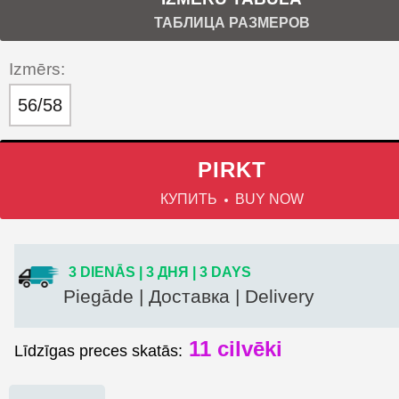
ТАБЛИЦА РАЗМЕРОВ
Izmērs:
56/58
PIRKT
КУПИТЬ
BUY NOW
3 DIENĀS | 3 ДНЯ | 3 DAYS
Piegāde | Доставка | Delivery
11
cilvēki
Līdzīgas preces skatās: