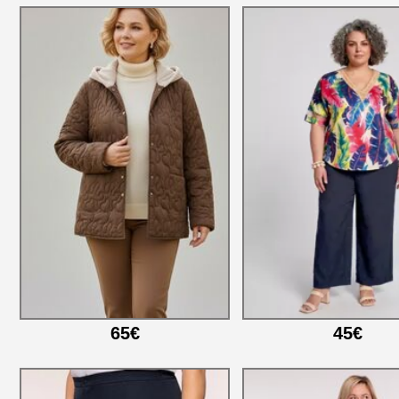
65€
45€