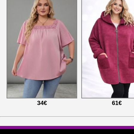
34€
61€