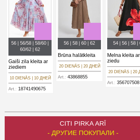
56 | 56/58 | 58/60 |
56 | 58 | 60 | 62
54 | 56 | 58 |
60/62 | 62
Brūna halātkleita
Melna kleita ar
ziedu
Gaiši zila kleita ar
20 DIENĀS | 20 ДНЕЙ
ziediem
20 DIENĀS | 20
43868855
Art.:
10 DIENĀS | 10 ДНЕЙ
356707508
Art.:
18741490675
Art.:
CITI PIRKA ARĪ
- ДРУГИЕ ПОКУПАЛИ -