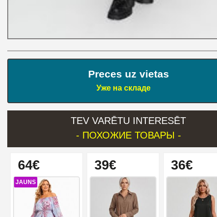
Preces uz vietas
Уже на складе
TEV VARĒTU INTERESĒT
- ПОХОЖИЕ ТОВАРЫ -
64€
39€
36€
JAUNS