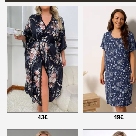
43€
49€