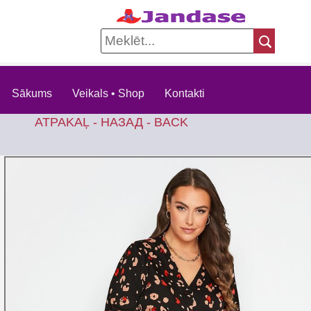
Sākums
Veikals • Shop
Kontakti
ATPAKAĻ - НАЗАД - BACK