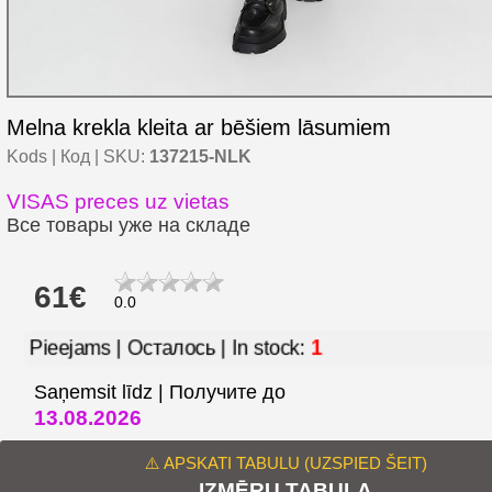
Melna krekla kleita ar bēšiem lāsumiem
Kods | Код | SKU:
137215-NLK
VISAS preces uz vietas
Все товары уже на складе
61€
0.0
1
Pieejams | Осталось | In stock:
Saņemsit līdz | Получите до
13.08.2026
⚠️ APSKATI TABULU (UZSPIED ŠEIT)
IZMĒRU TABULA