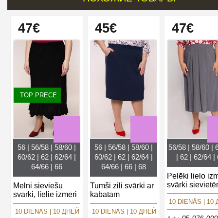
47€
45€
47€
TOP PRECE
56 | 56/58 | 58/60 |
56 | 56/58 | 58/60 |
56/58 | 58/60 | 
60/62 | 62 | 62/64 |
60/62 | 62 | 62/64 |
| 62 | 62/64 |
64/66 | 66
64/66 | 66 | 68
Pelēki lielo iz
svārki sieviet
Melni sieviešu
Tumši zili svārki ar
svārki, lielie izmēri
kabatām
10 DIENĀS | 10
10 DIENĀS | 10 ДНЕЙ
10 DIENĀS | 10 ДНЕЙ