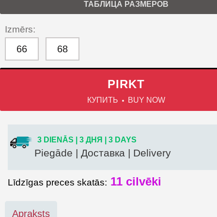
ТАБЛИЦА РАЗМЕРОВ
Izmērs:
66
68
PIRKT
КУПИТЬ
BUY NOW
3 DIENĀS | 3 ДНЯ | 3 DAYS
Piegāde | Доставка | Delivery
11
cilvēki
Līdzīgas preces skatās:
Apraksts