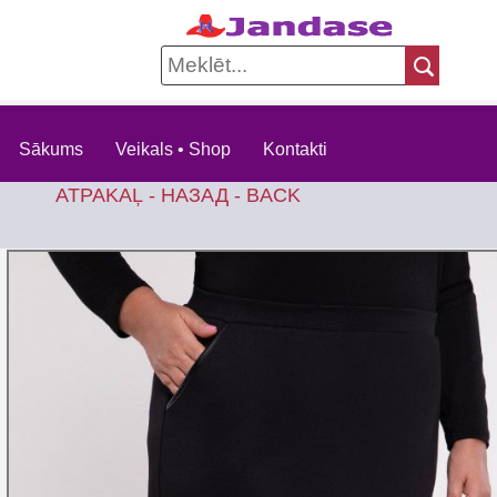
Sākums
Veikals • Shop
Kontakti
ATPAKAĻ - НАЗАД - BACK