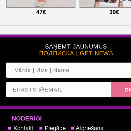
47€
39€
SAŅEMT JAUNUMUS
ПОДПИСКА | GET NEWS
NODERĪGI
Kontakti
Piegāde
Atgriešana