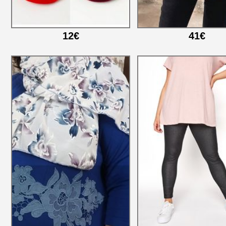
12€
41€