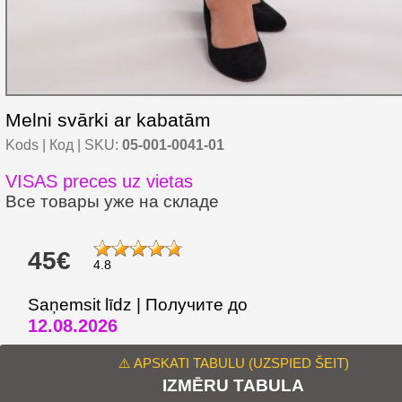
Melni svārki ar kabatām
Kods | Код | SKU:
05-001-0041-01
VISAS preces uz vietas
Все товары уже на складе
45€
4.8
Saņemsit līdz | Получите до
12.08.2026
⚠️ APSKATI TABULU (UZSPIED ŠEIT)
IZMĒRU TABULA