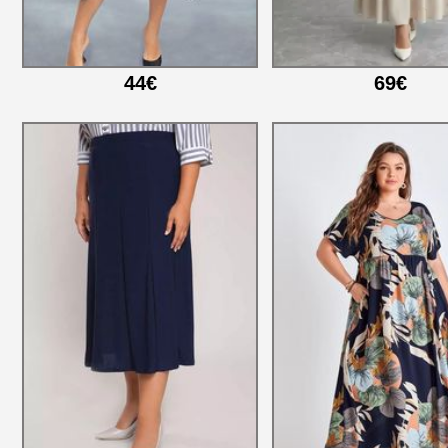
44€
69€