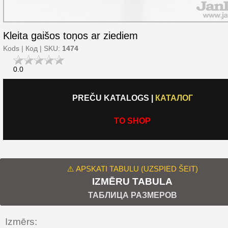
Kleita gaišos toņos ar ziediem
Kods | Код | SKU:
1474
0.0
PREČU KATALOGS
|
КАТАЛОГ
TO SHOP
⚠️ APSKATI TABULU (UZSPIED ŠEIT)
IZMĒRU TABULA
ТАБЛИЦА РАЗМЕРОВ
Izmērs: