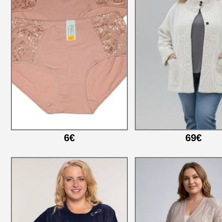
6€
69€