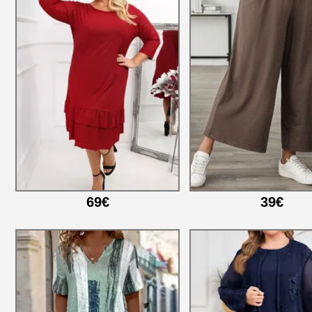
69€
39€