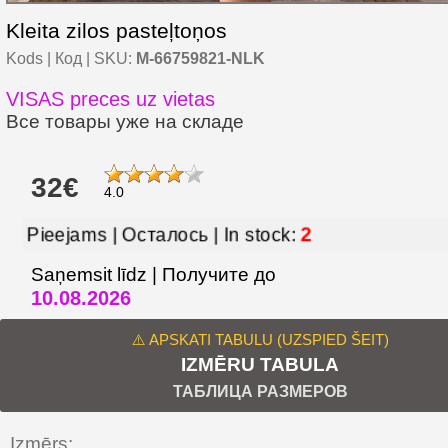
Kleita zilos pasteļtoņos
Kods | Код | SKU:
M-66759821-NLK
VISAS preces uz vietas
Все товары уже на складе
32€
4.0
2
Pieejams | Осталось | In stock:
Saņemsit līdz | Получите до
10.08.2026
⚠️ APSKATI TABULU (UZSPIED ŠEIT)
IZMĒRU TABULA
ТАБЛИЦА РАЗМЕРОВ
Izmērs: