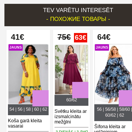
TEV VARĒTU INTERESĒT
- ПОХОЖИЕ ТОВАРЫ -
41€
75€
64€
63€
JAUNS
JAUNS
60/62
54 | 56 | 58 | 60 | 62
56 | 56/58 | 58/60 
Svētku kleita ar
60/62 | 62
izsmalcinātu
Koša garā kleita
mežģīni
vasarai
Šifona kleita ar
volāniņiem