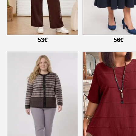
53€
56€