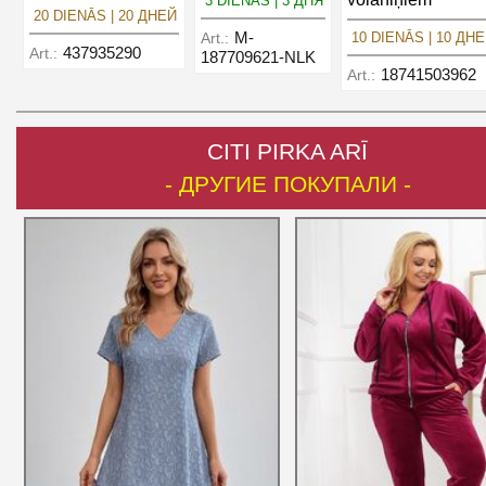
3 DIENĀS | 3 ДНЯ
20 DIENĀS | 20 ДНЕЙ
M-
Art.:
10 DIENĀS | 10 ДН
437935290
Art.:
187709621-NLK
18741503962
Art.:
CITI PIRKA ARĪ
- ДРУГИЕ ПОКУПАЛИ -