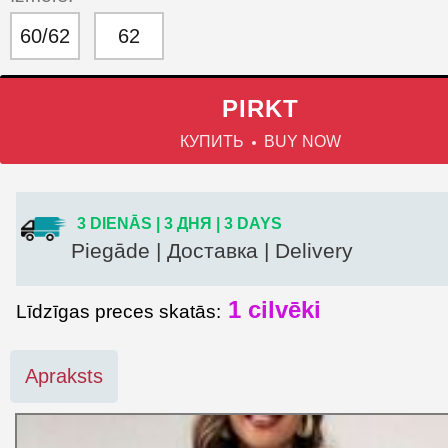
60/62
62
PIRKT
КУПИТЬ
BUY NOW
3 DIENĀS | 3 ДНЯ | 3 DAYS
Piegāde | Доставка | Delivery
1
cilvēki
Līdzīgas preces skatās:
Apraksts