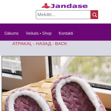
Sākums
Veikals • Shop
Kontakti
ATPAKAĻ - НАЗАД - BACK