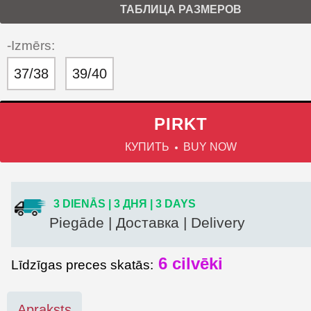
ТАБЛИЦА РАЗМЕРОВ
-Izmērs:
37/38
39/40
PIRKT
КУПИТЬ
BUY NOW
3 DIENĀS | 3 ДНЯ | 3 DAYS
Piegāde | Доставка | Delivery
6
cilvēki
Līdzīgas preces skatās:
Apraksts