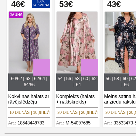
100%
46€
53€
43€
KOKVILNA
JAUNS
60/62 | 62 | 62/64 |
54 | 56 | 58 | 60 | 62
56 | 58 | 60 | 62
64/66
| 64
| 66
Kokvilnas halāts ar
Komplekts (halāts
Melns satīna h
rāvējslēdzēju
+ naktskrekls)
ar ziedu rakstu
10 DIENĀS | 10 ДНЕЙ
20 DIENĀS | 20 ДНЕЙ
20 DIENĀS | 20
18548449783
M-54097685
33533473-
Art.:
Art.:
Art.: