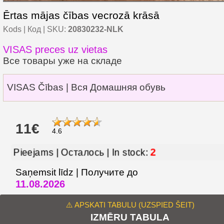
Ērtas mājas čības vecrozā krāsā
Kods | Код | SKU:
20830232-NLK
VISAS preces uz vietas
Все товары уже на складе
VISAS Čības | Вся Домашняя обувь
11€
4.6
2
Pieejams | Осталось | In stock:
Saņemsit līdz | Получите до
11.08.2026
⚠️ APSKATI TABULU (UZSPIED ŠEIT)
IZMĒRU TABULA