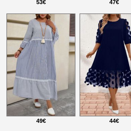
53€
47€
49€
44€