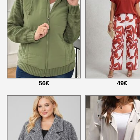
56€
49€