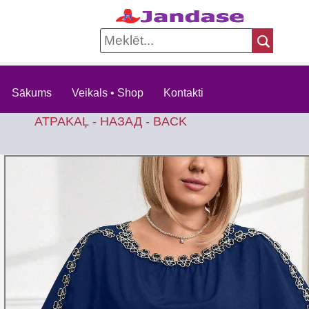
Sākums
Veikals • Shop
Kontakti
ATPAKAĻ - НАЗАД - BACK