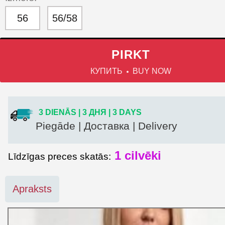
56
56/58
PIRKT
КУПИТЬ
BUY NOW
3 DIENĀS | 3 ДНЯ | 3 DAYS
Piegāde | Доставка | Delivery
1 cilvēki
Līdzīgas preces skatās:
Apraksts