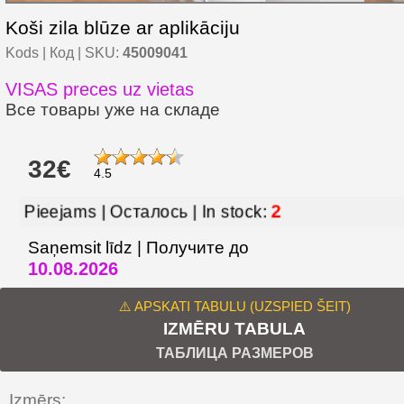
Koši zila blūze ar aplikāciju
Kods | Код | SKU:
45009041
VISAS preces uz vietas
Все товары уже на складе
32€
4.5
2
Pieejams | Осталось | In stock:
Saņemsit līdz | Получите до
10.08.2026
⚠️ APSKATI TABULU (UZSPIED ŠEIT)
IZMĒRU TABULA
ТАБЛИЦА РАЗМЕРОВ
Izmērs: