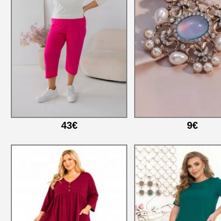
43€
9€