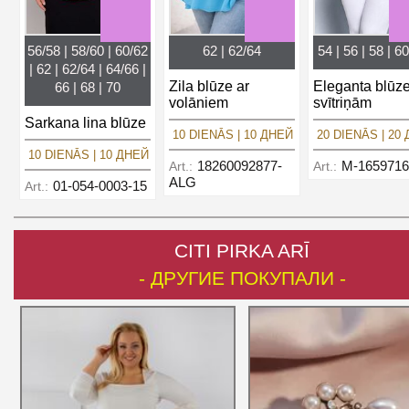
56/58 | 58/60 | 60/62
62 | 62/64
54 | 56 | 58 | 60
| 62 | 62/64 | 64/66 |
Zila blūze ar
Eleganta blūze
66 | 68 | 70
volāniem
svītriņām
Sarkana lina blūze
10 DIENĀS | 10 ДНЕЙ
20 DIENĀS | 20
10 DIENĀS | 10 ДНЕЙ
18260092877-
M-1659716
Art.:
Art.:
ALG
01-054-0003-15
Art.:
CITI PIRKA ARĪ
- ДРУГИЕ ПОКУПАЛИ -