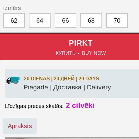
Izmērs:
62
64
66
68
70
PIRKT
КУПИТЬ
BUY NOW
20 DIENĀS | 20 ДНЕЙ | 20 DAYS
Piegāde | Доставка | Delivery
2
cilvēki
Līdzīgas preces skatās:
Apraksts