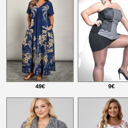
49€
9€