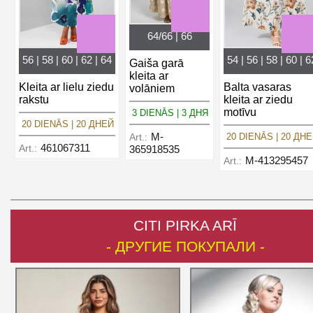
64/66 | 66
56 | 58 | 60 | 62 | 64
54 | 56 | 58 | 60 | 6
Gaiša garā
kleita ar
Kleita ar lielu ziedu
Balta vasaras
volāniem
rakstu
kleita ar ziedu
motīvu
3 DIENĀS | 3 ДНЯ
20 DIENĀS | 20 ДНЕЙ
M-
Art.:
20 DIENĀS | 20 ДН
461067311
Art.:
365918535
M-413295457
Art.:
CITI PIRKA ARĪ
- ДРУГИЕ ПОКУПАЛИ -