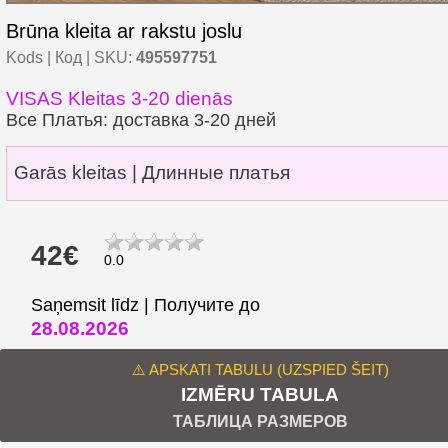
Brūna kleita ar rakstu joslu
Kods | Код | SKU:
495597751
VISAS Kleitas 3-20 dienās
Все Платья: доставка 3-20 дней
Garās kleitas | Длинные платья
42€
0.0
Saņemsit līdz | Получите до
28.08.2026
⚠️ APSKATI TABULU (UZSPIED ŠEIT)
IZMĒRU TABULA
ТАБЛИЦА РАЗМЕРОВ