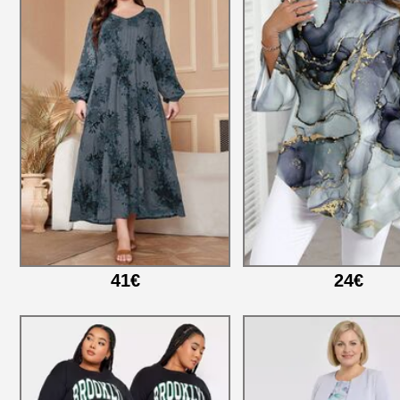
41€
24€