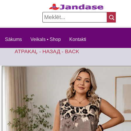
Sākums
Veikals • Shop
Kontakti
ATPAKAĻ - НАЗАД - BACK