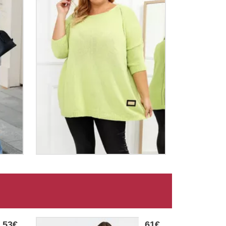
53€
61€