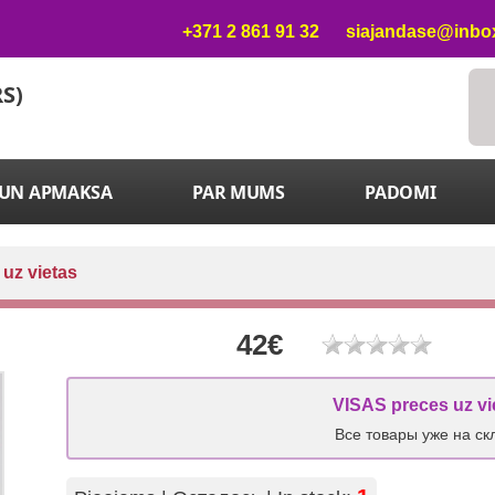
+371 2 861 91 32
siajandase@inbox
RS)
 UN APMAKSA
PAR MUMS
PADOMI
 uz vietas
42€
VISAS preces uz vi
Все товары уже на ск
1