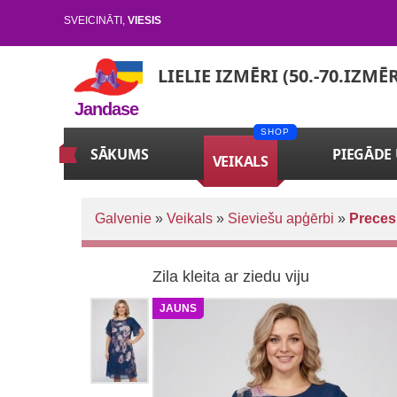
SVEICINĀTI
,
VIESIS
LIELIE IZMĒRI (50.-70.IZMĒ
Jandase
SĀKUMS
PIEGĀDE
VEIKALS
Galvenie
»
Veikals
»
Sieviešu apģērbi
»
Preces
Zila kleita ar ziedu viju
JAUNS