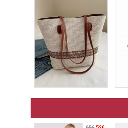
65€
52€