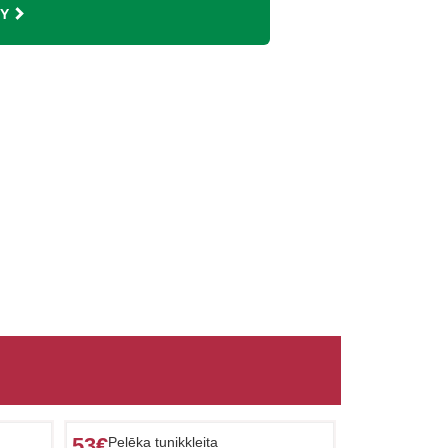
Y
53€
Pelēka tunikkleita