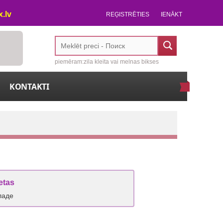
.lv
REĢISTRĒTIES
IENĀKT
piemēram:zila kleita vai melnas bikses
KONTAKTI
etas
ладе