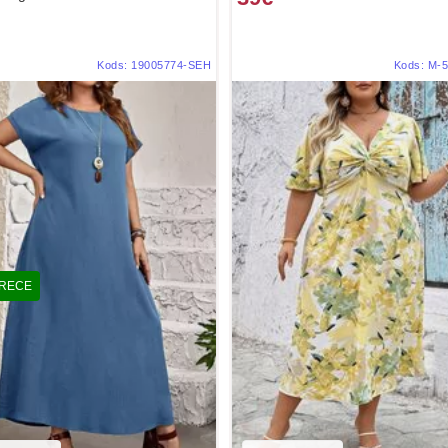
Kods:
19005774-SEH
Kods:
M-5
PRECE