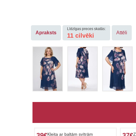
Līdzīgas preces skatās:
Apraksts
Attēli
11
cilvēki
39€
37€
Kleita ar baltām svītrām
Z