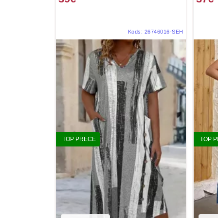
Kods:
26746016-SEH
TOP PRECE
TOP 