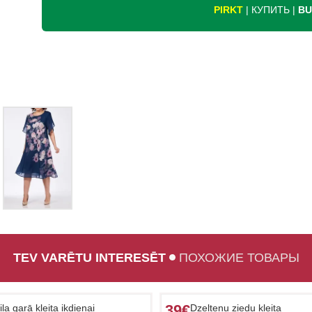
PIRKT
| КУПИТЬ |
BU
TEV VARĒTU INTERESĒT
ПОХОЖИЕ ТОВАРЫ
39€
ila garā kleita ikdienai
Dzeltenu ziedu kleita