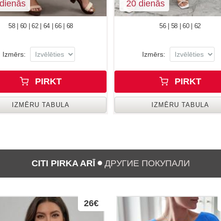
dienās
20 dienās
58 | 60 | 62 | 64 | 66 | 68
56 | 58 | 60 | 62
Izmērs:
Izmērs:
PIRKT
PIRKT
IZMĒRU TABULA
IZMĒRU TABULA
CITI PIRKA ARĪ
ДРУГИЕ ПОКУПАЛИ
26€