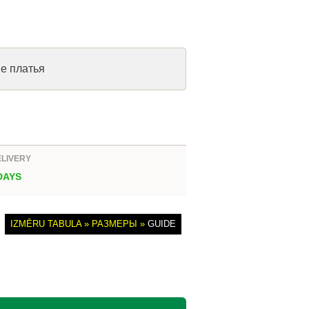
ые платья
ELIVERY
 DAYS
IZMĒRU TABULA » РАЗМЕРЫ »
GUIDE