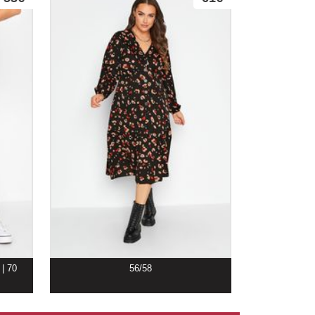
 | 70
56/58