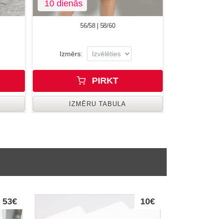
10 dienās
56/58 | 58/60
Izmērs:
PIRKT
IZMĒRU TABULA
53€
10€