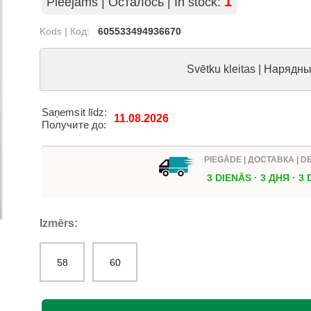
Pieejams | Осталось | In stock:
Kods | Код:
605533494936670
Svētku kleitas | Нарядн
Saņemsit līdz:
11.08.2026
Получите до:
PIEGĀDE | ДОСТАВКА | D
3 DIENĀS · 3 ДНЯ · 3
Izmērs:
58
60