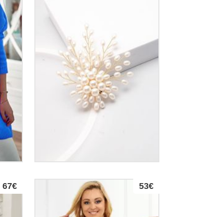
67€
53€