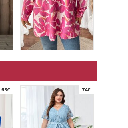
63€
74€