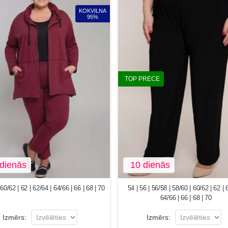
KOKVILNA
95%
TOP PRECE
dienās
10 dienās
60/62 | 62 | 62/64 | 64/66 | 66 | 68 | 70
54 | 56 | 56/58 | 58/60 | 60/62 | 62 | 
64/66 | 66 | 68 | 70
Izmērs:
Izmērs: