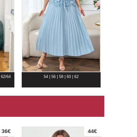
| 62/64
54 | 56 | 58 | 60 | 62
36€
44€