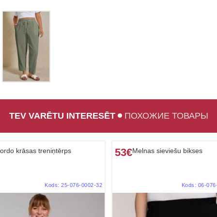
TEV VARĒTU INTERESĒT
ПОХОЖИЕ ТОВАРЫ
53€
ordo krāsas treniņtērps
Melnas sieviešu bikses
Kods:
25-076-0002-32
Kods:
06-076