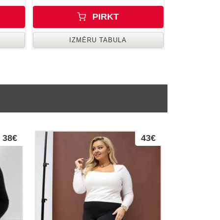
PIRKT
IZMĒRU TABULA
38€
43€