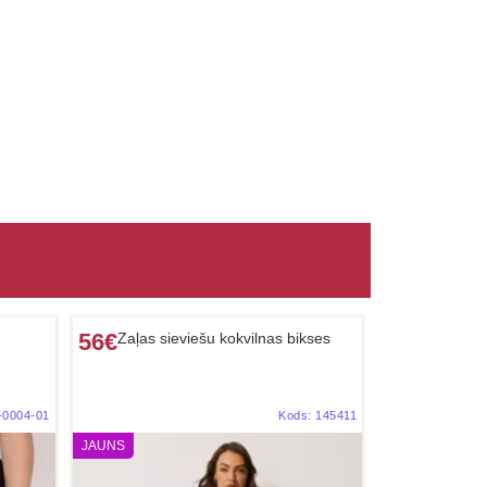
56€
Zaļas sieviešu kokvilnas bikses
-0004-01
Kods:
145411
JAUNS