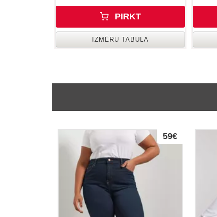
PIRKT
IZMĒRU TABULA
59€