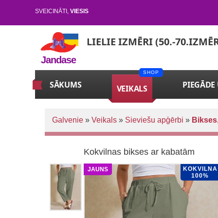
SVEICINĀTI
,
VIESIS
LIELIE IZMĒRI (50.-70.IZMĒ
Jandase
SĀKUMS
PIEGĀDE
VEIKALS
Galvenie
»
Veikals
»
Sieviešu apģērbi
»
Bikses,
Kokvilnas bikses ar kabatām
KOKVILNA
JAUNS
100%