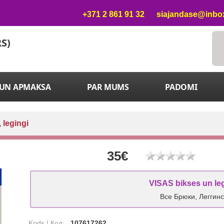
+371 2 861 91 32
siajandase@inbox
RS)
 UN APMAKSA
PAR MUMS
PADOMI
 legingi
35€
VISAS bikses un le
Все Брюки, Леггин
Kods | Код:
107617262