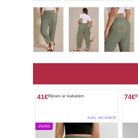
41€
74€
Bikses ar kabatām
B
Kods:
461349832
JAUNS