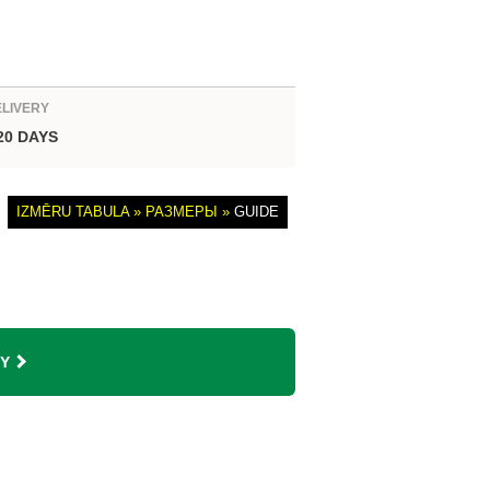
ELIVERY
 20 DAYS
IZMĒRU TABULA » РАЗМЕРЫ »
GUIDE
Y