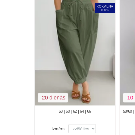
KOKVILNA
100%
20 dienās
10 
58 | 60 | 62 | 64 | 66
58/60 | 
Izmērs: