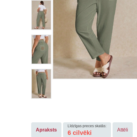
Līdzīgas preces skatās:
Apraksts
Attēli
6
cilvēki