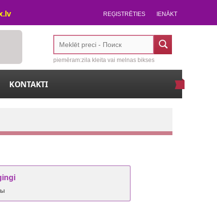
.lv
REĢISTRĒTIES
IENĀKT
piemēram:zila kleita vai melnas bikses
KONTAKTI
gingi
сы