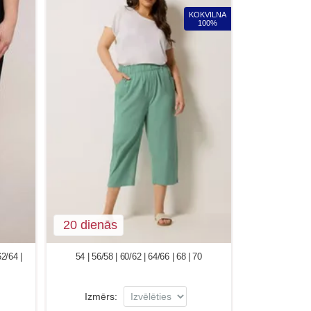
KOKVILNA
100%
20 dienās
62/64 |
54 | 56/58 | 60/62 | 64/66 | 68 | 70
Izmērs: