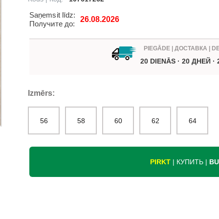
Saņemsit līdz:
26.08.2026
Получите до:
PIEGĀDE | ДОСТАВКА | D
20 DIENĀS · 20 ДНЕЙ ·
Izmērs:
56
58
60
62
64
PIRKT
| КУПИТЬ |
BU