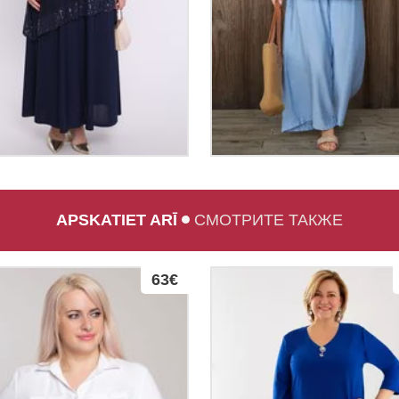
APSKATIET ARĪ
СМОТРИТЕ ТАКЖЕ
63€