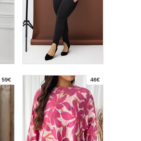
59€
46€