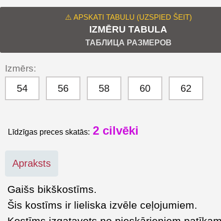
⚠️ APSKATI TABULU (UZSPIED ŠEIT)
IZMĒRU TABULA
ТАБЛИЦА РАЗМЕРОВ
Izmērs:
54
56
58
60
62
2 cilvēki
Līdzīgas preces skatās:
Apraksts
Gaišs bikškostīms.
Šis kostīms ir lieliska izvēle ceļojumiem.
Kostīms izgatavots no pieskārieniem patīka