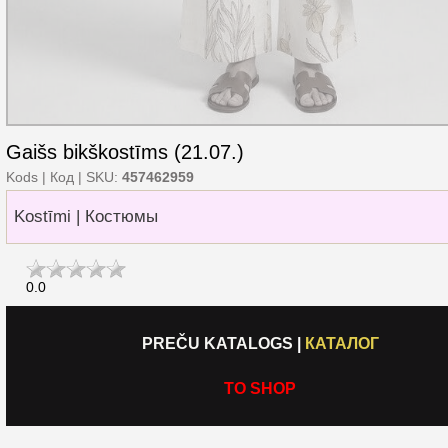
Gaišs bikškostīms (21.07.)
Kods | Код | SKU:
457462959
Kostīmi | Костюмы
0.0
PREČU KATALOGS
|
КАТАЛОГ
TO SHOP