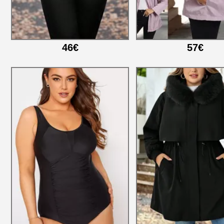
46€
57€