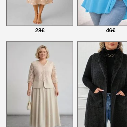
28€
46€