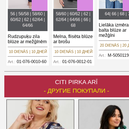
56 | 56/58 | 58/60 |
58/60 | 60/62 | 62 |
64| 66 | 68 | 
60/62 | 62 | 62/64 |
62/64 | 64/66 | 66 |
Lielāka izmēra
64/66
68
balta blūze ar
mežģīni
Rudzupuķu zila
Melna, flisēta blūze
blūze ar mežģīnēm
ar brošu
20 DIENĀS | 20
10 DIENĀS | 10 ДНЕЙ
10 DIENĀS | 10 ДНЕЙ
M-5050119
Art.:
01-076-0010-60
01-076-0012-01
Art.:
Art.:
CITI PIRKA ARĪ
- ДРУГИЕ ПОКУПАЛИ -