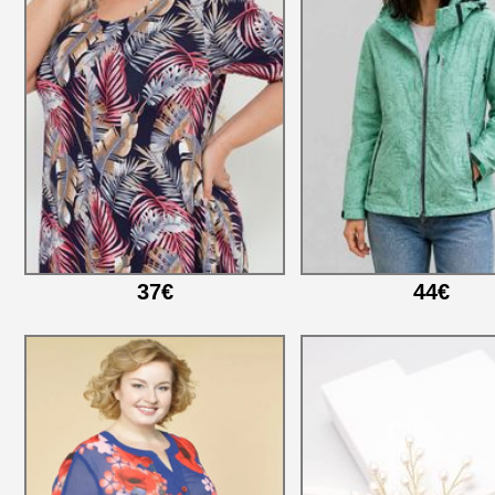
37€
44€