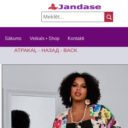
Sākums
Veikals • Shop
Kontakti
ATPAKAĻ - НАЗАД - BACK