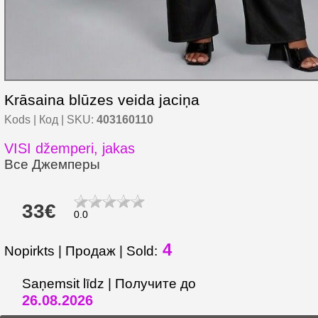
Krāsaina blūzes veida jaciņa
Kods | Код | SKU:
403160110
VISI džemperi, jakas
Все Джемперы
33€
0.0
4
Nopirkts | Продаж | Sold:
Saņemsit līdz | Получите до
26.08.2026