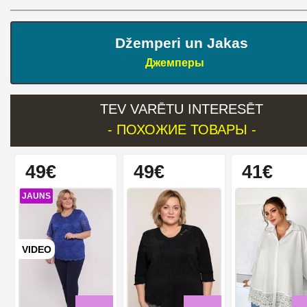
Džemperi un Jakas
Джемперы
TEV VARĒTU INTERESĒT
- ПОХОЖИЕ ТОВАРЫ -
49€
49€
41€
JAUNS
VIDEO