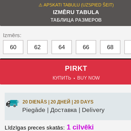
⚠️ APSKATI TABULU (UZSPIED ŠEIT)
IZMĒRU TABULA
ТАБЛИЦА РАЗМЕРОВ
Izmērs:
60
62
64
66
68
PIRKT
КУПИТЬ
BUY NOW
20 DIENĀS | 20 ДНЕЙ | 20 DAYS
Piegāde | Доставка | Delivery
1
cilvēki
Līdzīgas preces skatās: