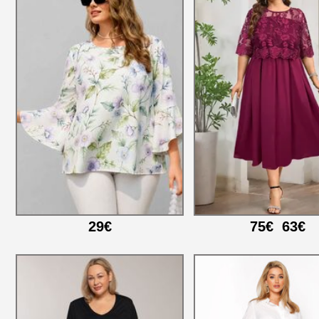
29€
75€
63€