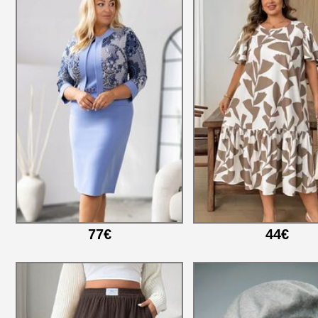
77€
44€