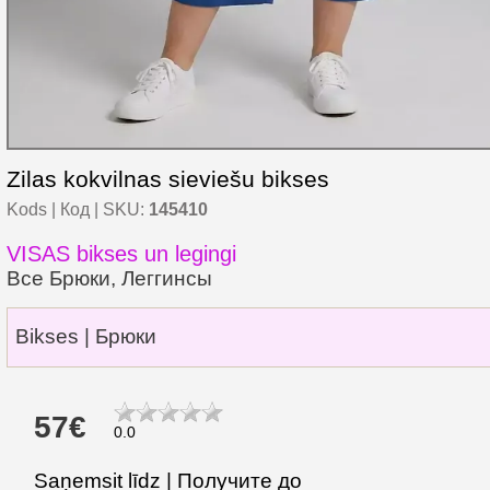
Zilas kokvilnas sieviešu bikses
Kods | Код | SKU:
145410
VISAS bikses un legingi
Все Брюки, Леггинсы
Bikses | Брюки
57€
0.0
Saņemsit līdz | Получите до