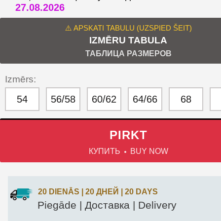
27.08.2026
⚠️ APSKATI TABULU (UZSPIED ŠEIT)
IZMĒRU TABULA
ТАБЛИЦА РАЗМЕРОВ
Izmērs:
54
56/58
60/62
64/66
68
PIRKT
КУПИТЬ
BUY NOW
20 DIENĀS | 20 ДНЕЙ | 20 DAYS
Piegāde | Доставка | Delivery