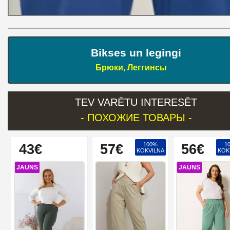
Bikses un legingi
Брюки, Леггинсы
TEV VARĒTU INTERESĒT
- ПОХОЖИЕ ТОВАРЫ -
100%
1
43€
57€
56€
KOKVILNA
KOK
JAUNS
JAUNS