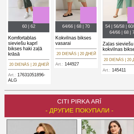
60 | 62
64/66 | 68 | 70
54 | 56/58 | 60/
64/66 | 68 | 
Komfortablas
Kokvilnas bikses
sieviešu kaprī
vasarai
Zaļas sieviešu
bikses haki zaļā
kokvilnas biks
krāsā
20 DIENĀS | 20 ДНЕЙ
20 DIENĀS | 20
144927
Art.:
20 DIENĀS | 20 ДНЕЙ
145411
Art.:
17631051896-
Art.:
ALG
CITI PIRKA ARĪ
- ДРУГИЕ ПОКУПАЛИ -