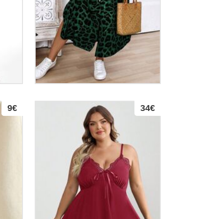
9€
34€