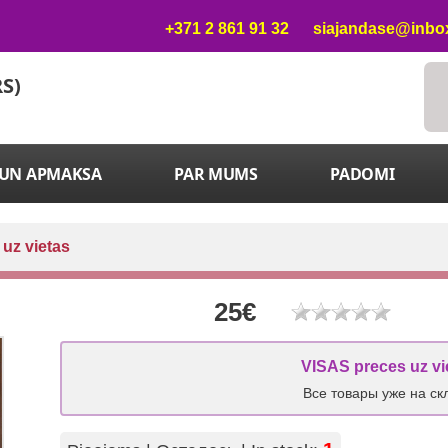
+371 2 861 91 32
siajandase@inbox
RS)
 UN APMAKSA
PAR MUMS
PADOMI
 uz vietas
25€
VISAS preces uz vi
Все товары уже на ск
1