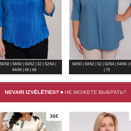
 56/58 | 58/60 | 60/62 | 62 | 62/64 |
58/60 | 60/62 | 62 | 62/64 | 64/66 | 
64/66 | 66 | 68
| 70
NEVARI IZVĒLĒTIES?
НЕ МОЖЕТЕ ВЫБРАТЬ?
36€