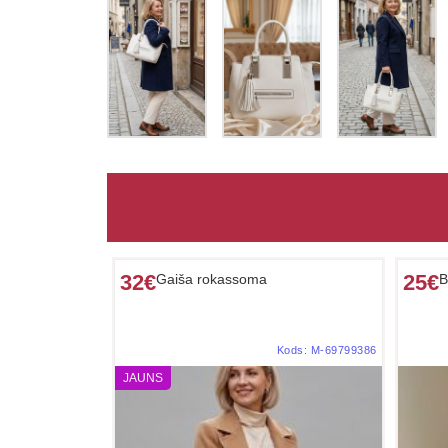
32€
25€
Gaiša rokassoma
B
Kods:
M-69799386
JAUNS