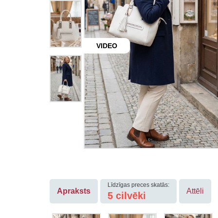
VIDEO
Līdzīgas preces skatās:
Apraksts
Attēli
5
cilvēki