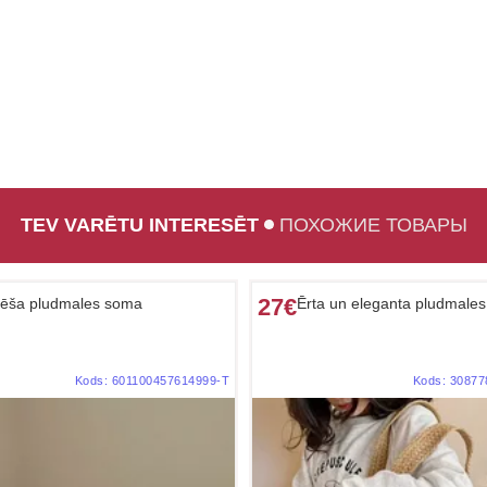
TEV VARĒTU INTERESĒT
ПОХОЖИЕ ТОВАРЫ
27€
ēša pludmales soma
Ērta un eleganta pludmale
Kods:
601100457614999-T
Kods:
30877