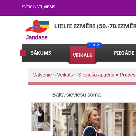
SVEICINĀTI
,
VIESIS
LIELIE IZMĒRI (50.-70.IZMĒ
Jandase
SĀKUMS
PIEGĀDE
VEIKALS
Galvenie
»
Veikals
»
Sieviešu apģērbi
»
Preces
Balta sieviešu soma