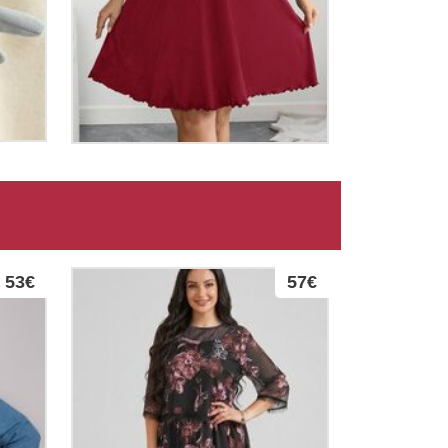
53€
57€