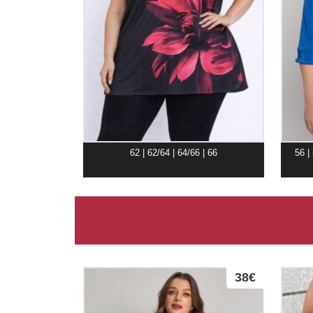
62 | 62/64 | 64/66 | 66
56 |
38€