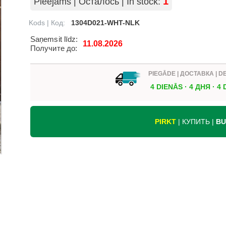
Pieejams | Осталось | In stock:
Kods | Код:
1304D021-WHT-NLK
Saņemsit līdz:
11.08.2026
Получите до:
PIEGĀDE | ДОСТАВКА | D
4 DIENĀS · 4 ДНЯ · 4
PIRKT
| КУПИТЬ |
BU