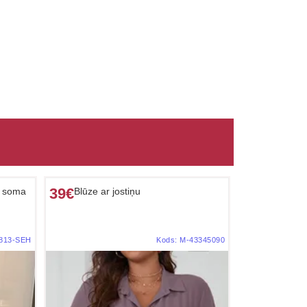
39€
s soma
Blūze ar jostiņu
813-SEH
Kods:
M-43345090