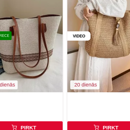
PRECE
VIDEO
dienās
20 dienās
PIRKT
PIRKT