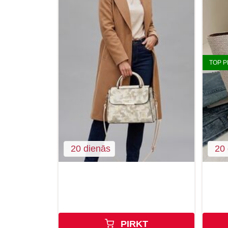
TOP 
20 dienās
20 
PIRKT