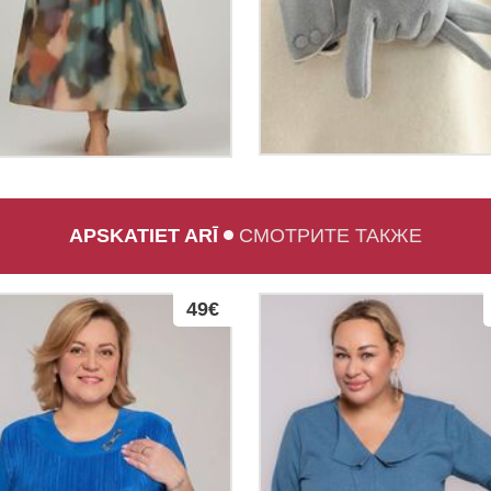
APSKATIET ARĪ
СМОТРИТЕ ТАКЖЕ
49€