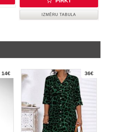
PIRKT
IZMĒRU TABULA
14€
36€