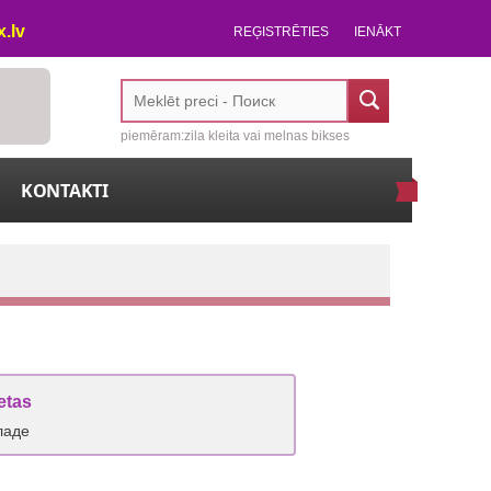
.lv
REĢISTRĒTIES
IENĀKT
piemēram:zila kleita vai melnas bikses
KONTAKTI
etas
ладе