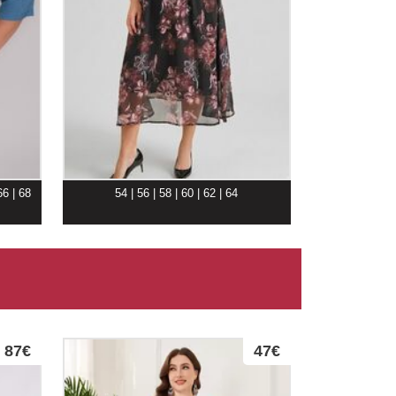
66 | 68
54 | 56 | 58 | 60 | 62 | 64
87€
47€