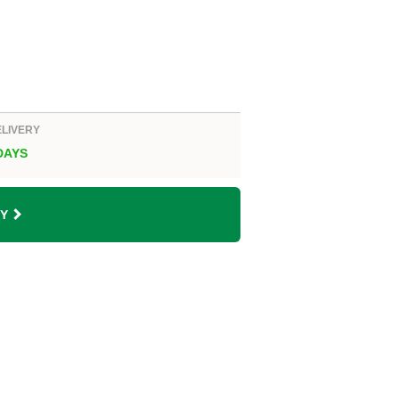
ELIVERY
 DAYS
Y