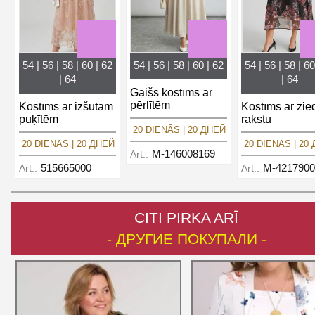
54 | 56 | 58 | 60 | 62
54 | 56 | 58 | 60 | 62
54 | 56 | 58 | 60
| 64
| 64
Gaišs kostīms ar
pērlītēm
Kostīms ar izšūtām
Kostīms ar zie
puķītēm
rakstu
20 DIENĀS | 20 ДНЕЙ
20 DIENĀS | 20 ДНЕЙ
20 DIENĀS | 20
M-146008169
Art.:
515665000
M-4217900
Art.:
Art.:
CITI PIRKA ARĪ
- ДРУГИЕ ПОКУПАЛИ -