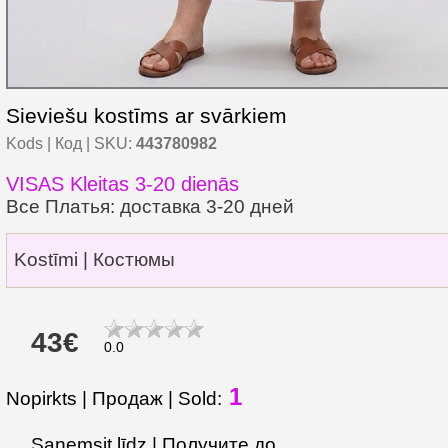
Sieviešu kostīms ar svārkiem
Kods | Код | SKU:
443780982
VISAS Kleitas 3-20 dienās
Все Платья: доставка 3-20 дней
Kostīmi | Костюмы
43€
0.0
1
Nopirkts | Продаж | Sold:
Saņemsit līdz | Получите до