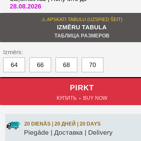
28.08.2026
⚠️ APSKATI TABULU (UZSPIED ŠEIT)
IZMĒRU TABULA
ТАБЛИЦА РАЗМЕРОВ
Izmērs:
64
66
68
70
PIRKT
КУПИТЬ
BUY NOW
20 DIENĀS | 20 ДНЕЙ | 20 DAYS
Piegāde | Доставка | Delivery