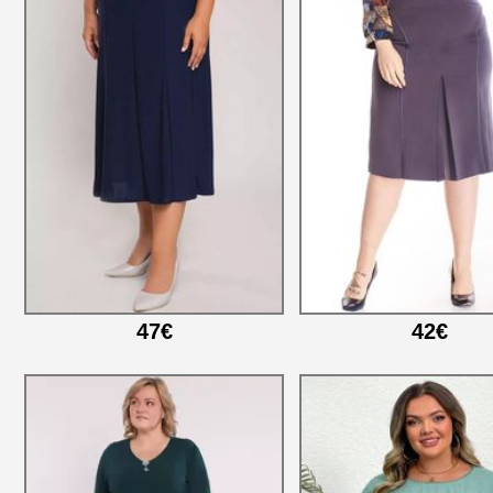
47€
42€