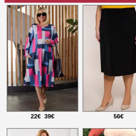
22€
39€
56€