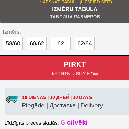
⚠️ APSKATI TABULU (UZSPIED ŠEIT)
IZMĒRU TABULA
ТАБЛИЦА РАЗМЕРОВ
Izmērs:
58/60
60/62
62
62/64
PIRKT
КУПИТЬ
BUY NOW
10 DIENĀS | 10 ДНЕЙ | 10 DAYS
Piegāde | Доставка | Delivery
5
cilvēki
Līdzīgas preces skatās: