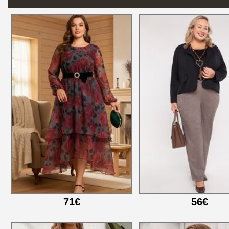
71€
56€