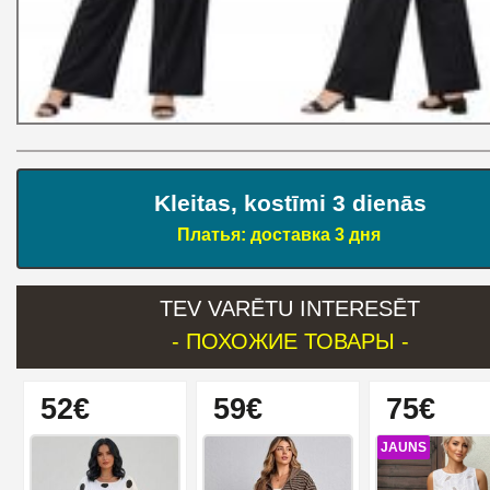
Kleitas, kostīmi 3 dienās
Платья: доставка 3 дня
TEV VARĒTU INTERESĒT
- ПОХОЖИЕ ТОВАРЫ -
52€
59€
75€
JAUNS