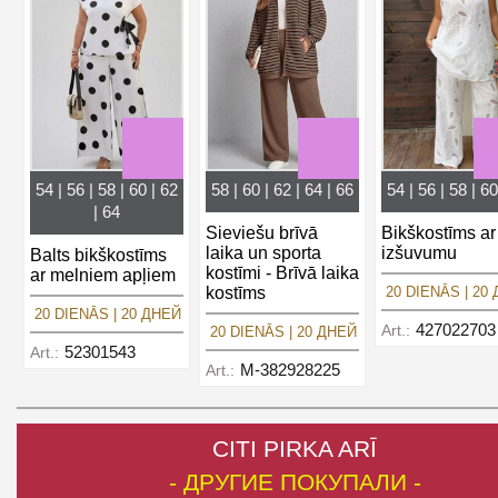
54 | 56 | 58 | 60 | 62
58 | 60 | 62 | 64 | 66
54 | 56 | 58 | 60
| 64
Sieviešu brīvā
Bikškostīms ar
laika un sporta
izšuvumu
Balts bikškostīms
kostīmi - Brīvā laika
ar melniem apļiem
kostīms
20 DIENĀS | 20
20 DIENĀS | 20 ДНЕЙ
427022703
Art.:
20 DIENĀS | 20 ДНЕЙ
52301543
Art.:
M-382928225
Art.:
CITI PIRKA ARĪ
- ДРУГИЕ ПОКУПАЛИ -