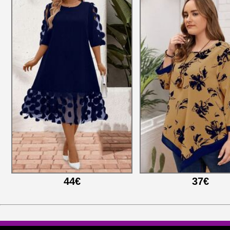
44€
37€