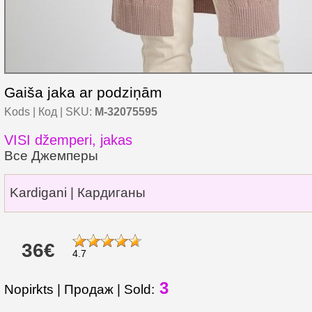
Gaiša jaka ar podziņām
Kods | Код | SKU:
M-32075595
VISI džemperi, jakas
Все Джемперы
Kardigani | Кардиганы
36€
4.7
3
Nopirkts | Продаж | Sold: