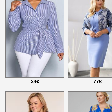
34€
77€