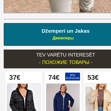
Džemperi un Jakas
Джемперы
TEV VARĒTU INTERESĒT
- ПОХОЖИЕ ТОВАРЫ -
95%
37€
74€
53€
KOKVILNA