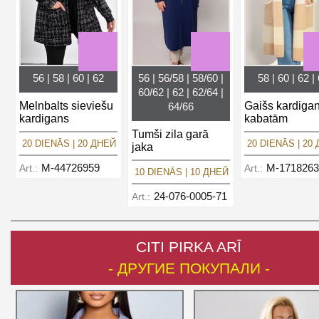
56 | 58 | 60 | 62
56 | 56/58 | 58/60 |
58 | 60 | 62 |
60/62 | 62 | 62/64 |
Melnbalts sieviešu
Gaišs kardigan
64/66
kardigans
kabatām
Tumši zila garā
20 DIENĀS | 20 ДНЕЙ
20 DIENĀS | 20
jaka
M-44726959
M-1718263
Art.:
Art.:
10 DIENĀS | 10 ДНЕЙ
24-076-0005-71
Art.:
CITI PIRKA ARĪ
- ДРУГИЕ ПОКУПАЛИ -