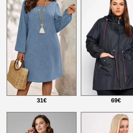
31€
69€