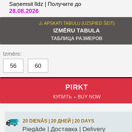
Saņemsit līdz | Получите до
28.08.2026
⚠️ APSKATI TABULU (UZSPIED ŠEIT)
IZMĒRU TABULA
ТАБЛИЦА РАЗМЕРОВ
Izmērs:
56
60
PIRKT
КУПИТЬ
BUY NOW
20 DIENĀS | 20 ДНЕЙ | 20 DAYS
Piegāde | Доставка | Delivery