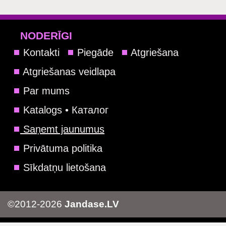
NODERĪGI
Kontakti
Piegāde
Atgriešana
Atgriešanas veidlapa
Par mums
Katalogs • Каталог
Saņemt jaunumus
Privātuma politika
Sīkdatņu lietošana
©2012-2026
Jandase.LV