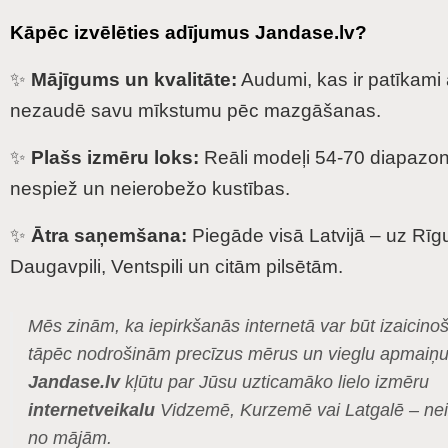
Kāpēc izvēlēties adījumus Jandase.lv?
✨
Mājīgums un kvalitāte:
Audumi, kas ir patīkami
nezaudē savu mīkstumu pēc mazgāšanas.
✨
Plašs izmēru loks:
Reāli modeļi 54-70 diapazon
nespiež un neierobežo kustības.
✨
Ātra saņemšana:
Piegāde visā Latvijā – uz Rīg
Daugavpili, Ventspili un citām pilsētām.
Mēs zinām, ka iepirkšanās internetā var būt izaicino
tāpēc nodrošinām precīzus mērus un vieglu apmaiņu,
Jandase.lv
kļūtu par Jūsu uzticamāko lielo izmēru
internetveikalu
Vidzemē, Kurzemē vai Latgalē – nei
no mājām.