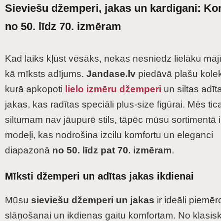
Sieviešu džemperi, jakas un kardigani: Ko
no 50. līdz 70. izmēram
Kad laiks kļūst vēsāks, nekas nesniedz lielāku mā
kā mīksts adījums.
Jandase.lv
piedāvā plašu kolek
kurā apkopoti
lielo izmēru džemperi
un siltas adīt
jakas, kas radītas speciāli plus-size figūrai. Mēs ti
siltumam nav jāupurē stils, tāpēc mūsu sortimentā i
modeļi, kas nodrošina izcilu komfortu un eleganci
diapazonā
no 50. līdz pat 70. izmēram
.
Mīksti džemperi un adītas jakas ikdienai
Mūsu
sieviešu džemperi un jakas
ir ideāli piemēro
slāņošanai un ikdienas gaitu komfortam. No klasis