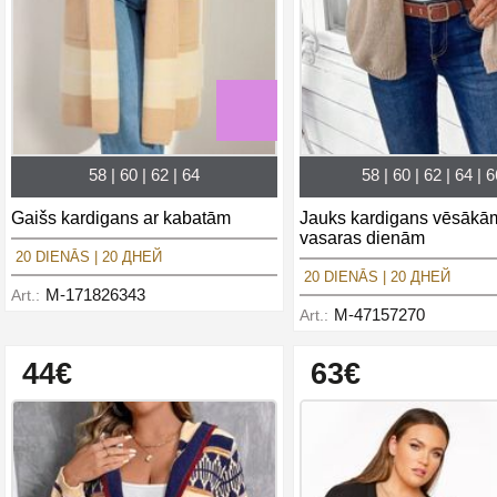
58 | 60 | 62 | 64
58 | 60 | 62 | 64 | 
Gaišs kardigans ar kabatām
Jauks kardigans vēsākā
vasaras dienām
20 DIENĀS | 20 ДНЕЙ
20 DIENĀS | 20 ДНЕЙ
M-171826343
Art.:
M-47157270
Art.:
44€
63€