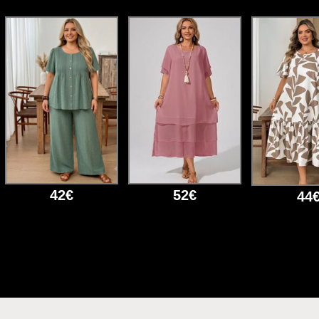
42€
52€
44