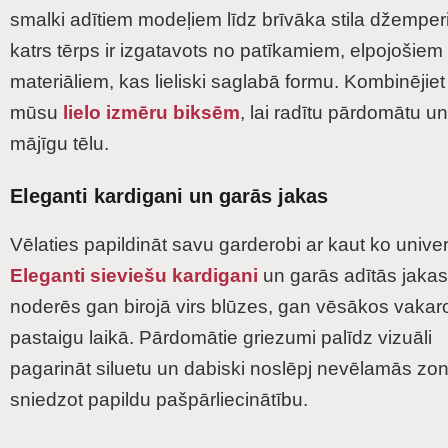
smalki adītiem modeļiem līdz brīvāka stila džempe
katrs tērps ir izgatavots no patīkamiem, elpojošiem
materiāliem, kas lieliski saglabā formu. Kombinējiet
mūsu
lielo izmēru biksēm
, lai radītu pārdomātu un
mājīgu tēlu.
Eleganti kardigani un garās jakas
Vēlaties papildināt savu garderobi ar kaut ko unive
Eleganti sieviešu kardigani
un garās adītās jakas l
noderēs gan birojā virs blūzes, gan vēsākos vakar
pastaigu laikā. Pārdomātie griezumi palīdz vizuāli
pagarināt siluetu un dabiski noslēpj nevēlamās zo
sniedzot papildu pašpārliecinātību.