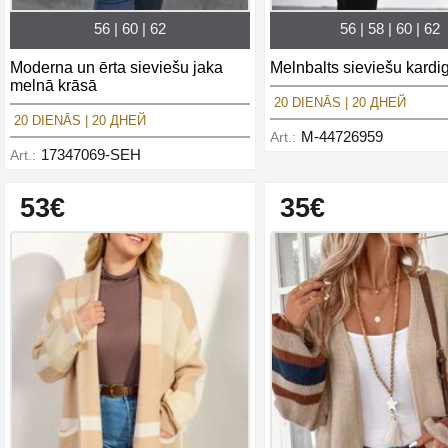
56 | 60 | 62
56 | 58 | 60 | 62
Moderna un ērta sieviešu jaka
Melnbalts sieviešu kardi
melnā krāsā
20 DIENĀS | 20 ДНЕЙ
20 DIENĀS | 20 ДНЕЙ
M-44726959
Art.:
17347069-SEH
Art.:
53€
35€