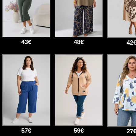
43€
48€
42
57€
59€
27