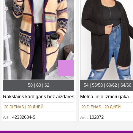
58 | 60 | 62
54 | 56/58 | 60/62 | 64/66 
Rakstains kardigans bez aizdares
Melna lielo izmēru jaka
20 DIENĀS | 20 ДНЕЙ
20 DIENĀS | 20 ДНЕЙ
42332684-S
192072
Art.:
Art.: