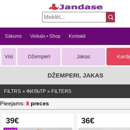
Sākums
Veikals • Shop
Kontakti
Visi
Džemperi
Jakas
Kardi
DŽEMPERI, JAKAS
FILTRS » ФИЛЬТР » FILTERS
Pieejams:
8
preces
39€
36€