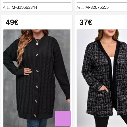
M-319563344
M-32075595
Art.:
Art.:
49€
37€