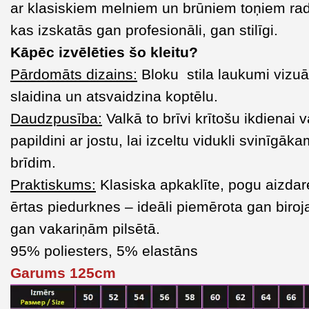
ar klasiskiem melniem un brūniem toņiem rad
kas izskatās gan profesionāli, gan stilīgi.
Kāpēc izvēlēties šo kleitu?
Pārdomāts dizains:
Bloku stila laukumi vizuā
slaidina un atsvaidzina koptēlu.
Daudzpusība:
Valkā to brīvi krītošu ikdienai v
papildini ar jostu, lai izceltu vidukli svinīgāk
brīdim.
Praktiskums:
Klasiska apkaklīte, pogu aizdar
ērtas piedurknes – ideāli piemērota gan biro
gan vakariņām pilsētā.
95% poliesters, 5% elastāns
Garums 125cm