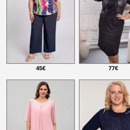
45€
77€