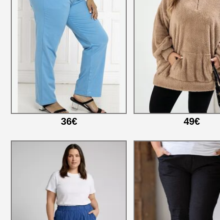
36€
49€