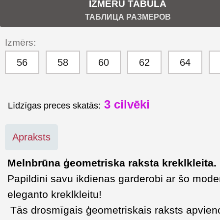
IZMĒRU TABULA
ТАБЛИЦА РАЗМЕРОВ
Izmērs:
56
58
60
62
64
3
cilvēki
Līdzīgas preces skatās:
Apraksts
Melnbrūna ģeometriska raksta kreklkleita.
Papildini savu ikdienas garderobi ar šo mode
eleganto kreklkleitu!
Tās drosmīgais ģeometriskais raksts apvie