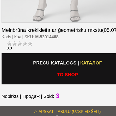
Melnbrūna kreklkleita ar ģeometrisku rakstu(05.07
Kods | Код | SKU:
M-53014468
0.0
PREČU KATALOGS
|
КАТАЛОГ
TO SHOP
3
Nopirkts | Продаж | Sold:
⚠️ APSKATI TABULU (UZSPIED ŠEIT)