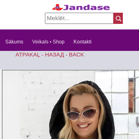
Sākums
Veikals • Shop
Kontakti
ATPAKAĻ - НАЗАД - BACK