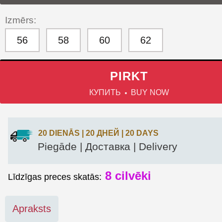
Izmērs:
56
58
60
62
PIRKT
КУПИТЬ
BUY NOW
20 DIENĀS | 20 ДНЕЙ | 20 DAYS
Piegāde | Доставка | Delivery
8
cilvēki
Līdzīgas preces skatās:
Apraksts