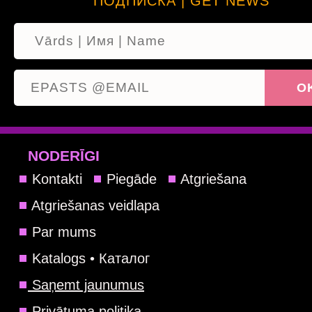
ПОДПИСКА | GET NEWS
NODERĪGI
Kontakti
Piegāde
Atgriešana
Atgriešanas veidlapa
Par mums
Katalogs • Каталог
Saņemt jaunumus
Privātuma politika