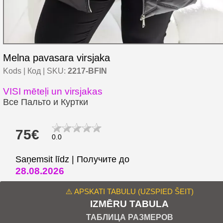
Melna pavasara virsjaka
Kods | Код | SKU:
2217-BFIN
VISI mēteļi un virsjakas
Все Пальто и Куртки
75€
0.0
Saņemsit līdz | Получите до
28.08.2026
⚠️ APSKATI TABULU (UZSPIED ŠEIT)
IZMĒRU TABULA
ТАБЛИЦА РАЗМЕРОВ