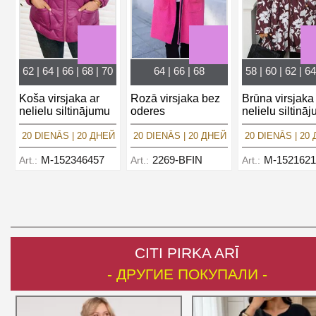
62 | 64 | 66 | 68 | 70
64 | 66 | 68
58 | 60 | 62 | 64
Koša virsjaka ar
Rozā virsjaka bez
Brūna virsjaka
nelielu siltinājumu
oderes
nelielu siltinā
20 DIENĀS | 20 ДНЕЙ
20 DIENĀS | 20 ДНЕЙ
20 DIENĀS | 20
M-152346457
2269-BFIN
M-1521621
Art.:
Art.:
Art.:
CITI PIRKA ARĪ
- ДРУГИЕ ПОКУПАЛИ -