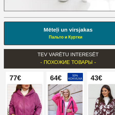
Mēteļi un virsjakas
Пальто и Куртки
TEV VARĒTU INTERESĒT
- ПОХОЖИЕ ТОВАРЫ -
50%
77€
64€
43€
KOKVILNA