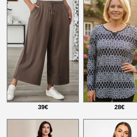
39€
28€