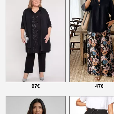
97€
47€