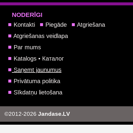
NODERĪGI
Kontakti
Piegāde
Atgriešana
Atgriešanas veidlapa
Par mums
Katalogs • Каталог
Saņemt jaunumus
Privātuma politika
Sīkdatņu lietošana
©2012-2026
Jandase.LV