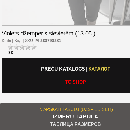
Violets džemperis sievietēm (13.05.)
Kods | Код | SKU:
M-288798281
0.0
PREČU KATALOGS
|
КАТАЛОГ
TO SHOP
⚠️ APSKATI TABULU (UZSPIED ŠEIT)
IZMĒRU TABULA
ТАБЛИЦА РАЗМЕРОВ