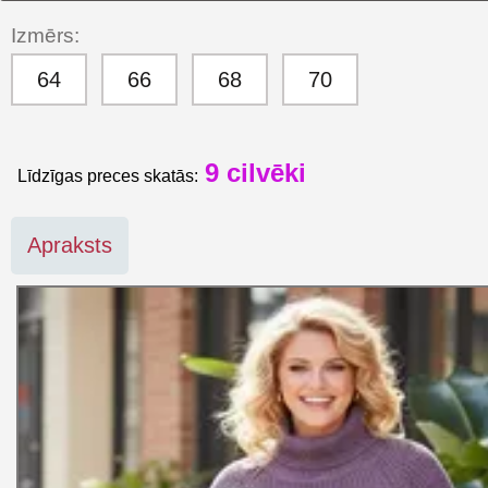
Izmērs:
64
66
68
70
9
cilvēki
Līdzīgas preces skatās:
Apraksts