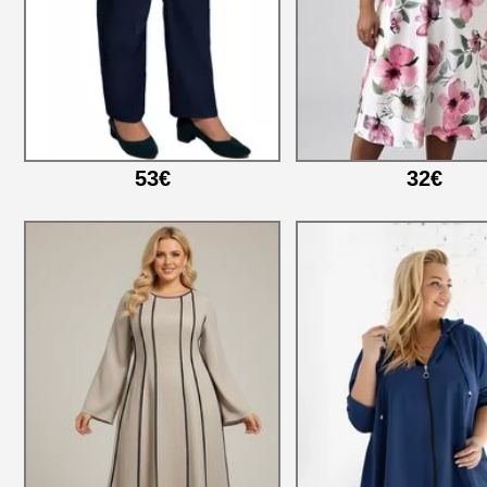
53€
32€