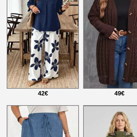
42€
49€