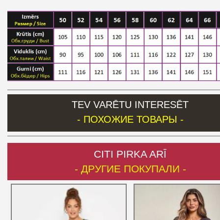
TEV VARĒTU INTERESĒT
- ПОХОЖИЕ ТОВАРЫ -
CITI PIRKA ARĪ
- ДРУГИЕ ПОКУПАЛИ -