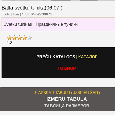
Balta svētku tunika(06.07.)
Kods | Код | SKU:
M-52790671
Svētku tunikas | Праздничные туники
4.0
PREČU KATALOGS
|
КАТАЛОГ
TO SHOP
⚠️ APSKATI TABULU (UZSPIED ŠEIT)
IZMĒRU TABULA
ТАБЛИЦА РАЗМЕРОВ