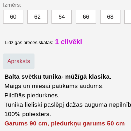
Izmērs:
60
62
64
66
68
1 cilvēki
Līdzīgas preces skatās:
Apraksts
Balta svētku tunika- mūžīgā klasika.
Maigs un miesai patīkams audums.
Pildītās piedurknes.
Tunika lieliski paslēpj dažas auguma nepilnī
100% poliesters.
Garums 90 cm, piedurkņu garums 50 cm