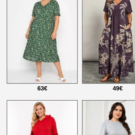
63€
49€