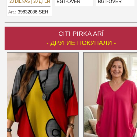
BGT-OVER
BGT-OVER
20 DIENĀS | 20 ДНЕЙ
39832086-SEH
Art.:
CITI PIRKA ARĪ
- ДРУГИЕ ПОКУПАЛИ -