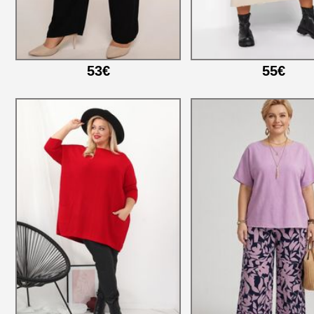
53€
55€