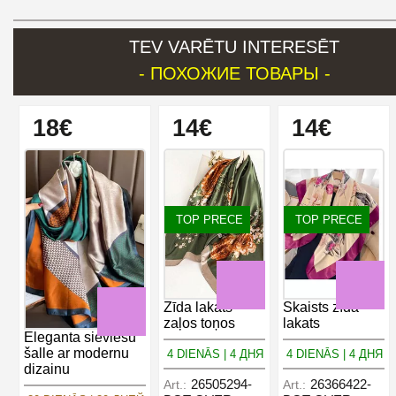
TEV VARĒTU INTERESĒT
- ПОХОЖИЕ ТОВАРЫ -
18€
14€
14€
TOP PRECE
TOP PRECE
Zīda lakats
Skaists zīda
zaļos toņos
lakats
Eleganta sieviešu
šalle ar modernu
4 DIENĀS | 4 ДНЯ
4 DIENĀS | 4 ДНЯ
dizainu
26505294-
26366422-
Art.:
Art.: