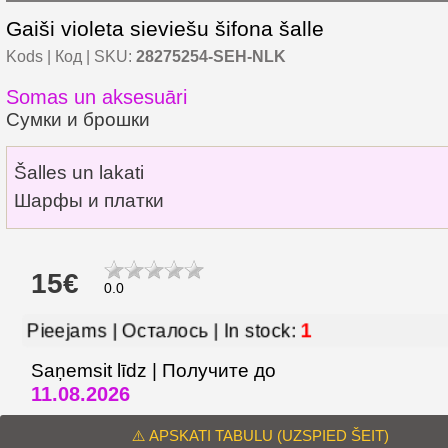
Gaiši violeta sieviešu šifona šalle
Kods | Код | SKU:
28275254-SEH-NLK
Somas un aksesuāri
Сумки и брошки
Šalles un lakati
Шарфы и платки
15€
0.0
1
Pieejams | Осталось | In stock:
Saņemsit līdz | Получите до
11.08.2026
⚠️ APSKATI TABULU (UZSPIED ŠEIT)