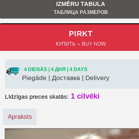
IZMĒRU TABULA
ТАБЛИЦА РАЗМЕРОВ
PIRKT
КУПИТЬ
BUY NOW
4 DIENĀS | 4 ДНЯ | 4 DAYS
Piegāde | Доставка | Delivery
1 cilvēki
Līdzīgas preces skatās:
Apraksts