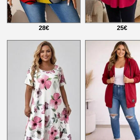
28€
25€