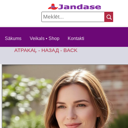
Sākums
Veikals • Shop
Kontakti
ATPAKAĻ - НАЗАД - BACK