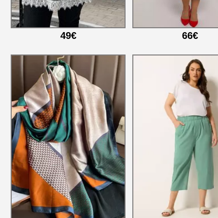
49€
66€