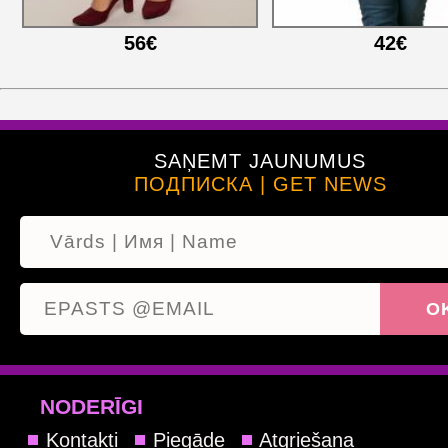
56€
42€
SAŅEMT JAUNUMUS
ПОДПИСКА | GET NEWS
NODERĪGI
Kontakti
Piegāde
Atgriešana