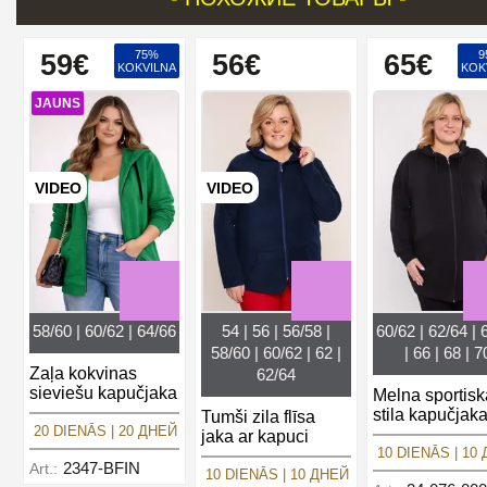
75%
9
59€
56€
65€
KOKVILNA
KOK
JAUNS
VIDEO
VIDEO
58/60 | 60/62 | 64/66
54 | 56 | 56/58 |
60/62 | 62/64 | 
58/60 | 60/62 | 62 |
| 66 | 68 | 7
Zaļa kokvinas
62/64
sieviešu kapučjaka
Melna sportisk
stila kapučjak
Tumši zila flīsa
20 DIENĀS | 20 ДНЕЙ
jaka ar kapuci
10 DIENĀS | 10
2347-BFIN
Art.:
10 DIENĀS | 10 ДНЕЙ