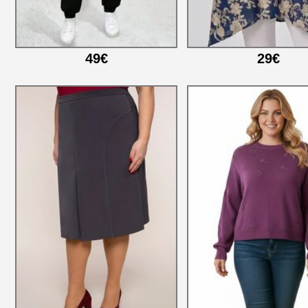
49€
29€