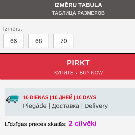
IZMĒRU TABULA
ТАБЛИЦА РАЗМЕРОВ
Izmērs:
66
68
70
PIRKT
КУПИТЬ
BUY NOW
10 DIENĀS | 10 ДНЕЙ | 10 DAYS
Piegāde | Доставка | Delivery
2
cilvēki
Līdzīgas preces skatās: