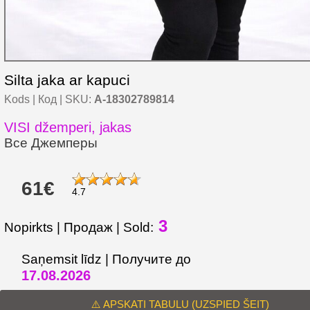
Silta jaka ar kapuci
Kods | Код | SKU:
A-18302789814
VISI džemperi, jakas
Все Джемперы
61€
4.7
3
Nopirkts | Продаж | Sold:
Saņemsit līdz | Получите до
17.08.2026
⚠️ APSKATI TABULU (UZSPIED ŠEIT)