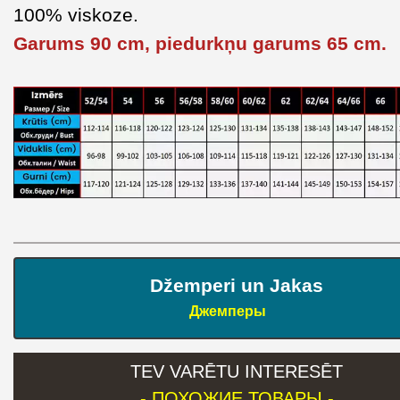
100% viskoze.
Garums 90 cm, piedurkņu garums 65 cm.
Džemperi un Jakas
Джемперы
TEV VARĒTU INTERESĒT
- ПОХОЖИЕ ТОВАРЫ -