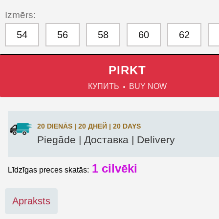
Izmērs:
54
56
58
60
62
PIRKT
КУПИТЬ
BUY NOW
20 DIENĀS | 20 ДНЕЙ | 20 DAYS
Piegāde | Доставка | Delivery
1
cilvēki
Līdzīgas preces skatās:
Apraksts