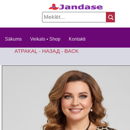
Sākums
Veikals • Shop
Kontakti
ATPAKAĻ - НАЗАД - BACK