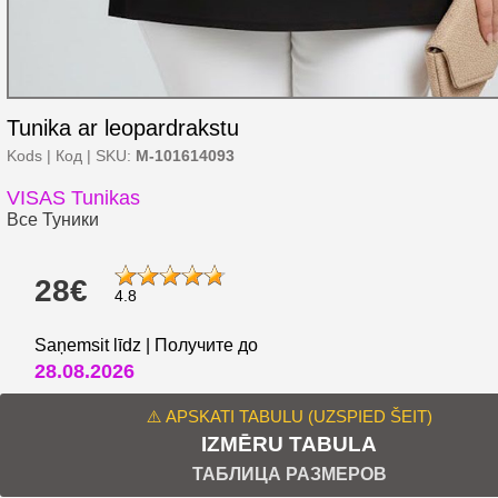
Tunika ar leopardrakstu
Kods | Код | SKU:
M-101614093
VISAS Tunikas
Все Туники
28€
4.8
Saņemsit līdz | Получите до
28.08.2026
⚠️ APSKATI TABULU (UZSPIED ŠEIT)
IZMĒRU TABULA
ТАБЛИЦА РАЗМЕРОВ