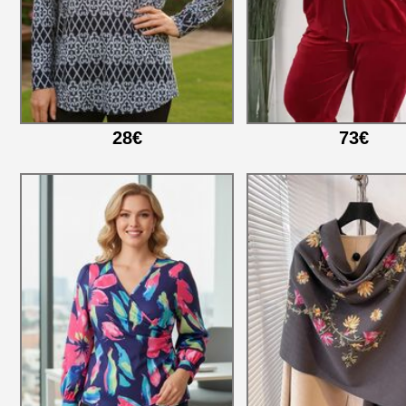
28€
73€