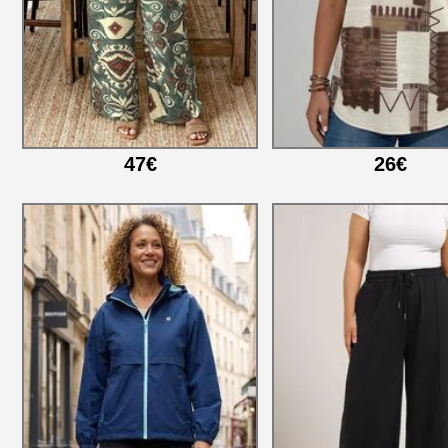
47€
26€