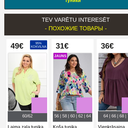
Туники
TEV VARĒTU INTERESĒT
- ПОХОЖИЕ ТОВАРЫ -
95%
49€
31€
36€
KOKVILNA
JAUNS
60/62
56 | 58 | 60 | 62 | 64
64 | 66 | 68 |
Laima zaļa tunika
Koša tunika
Vienkrāsaina