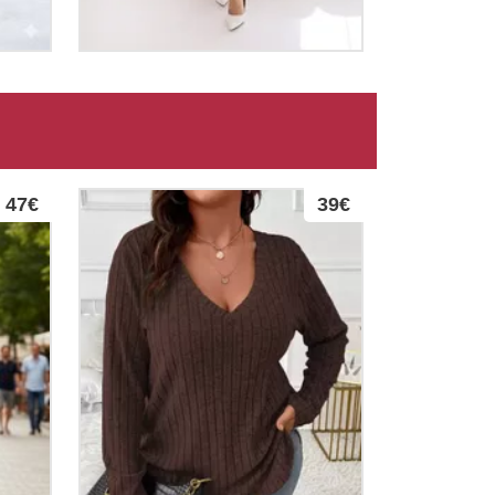
47€
39€