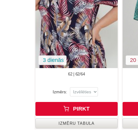
3 dienās
20 
62 | 62/64
Izmērs:
PIRKT
IZMĒRU TABULA