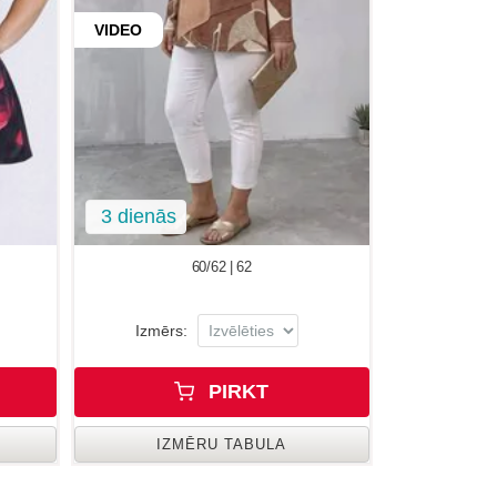
VIDEO
3 dienās
60/62 | 62
Izmērs:
PIRKT
IZMĒRU TABULA