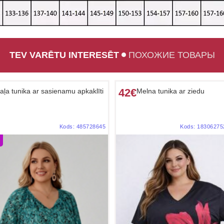
TEV VARĒTU INTERESĒT
ПОХОЖИЕ ТОВАРЫ
42€
aļa tunika ar sasienamu apkaklīti
Melna tunika ar ziedu
Kods:
485728645
Kods:
18306275