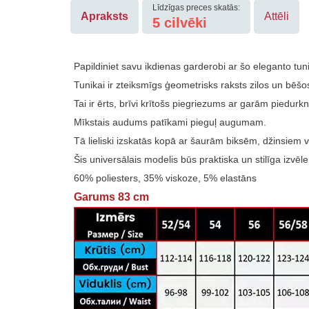
Līdzīgas preces skatās:
Apraksts
Attēli
5
cilvēki
Papildiniet savu ikdienas garderobi ar šo eleganto tun
Tunikai ir zteiksmīgs ģeometrisks raksts zilos un bēšo
Tai ir ērts, brīvi krītošs piegriezums ar garām piedur
Mīkstais audums patīkami pieguļ augumam.
Tā lieliski izskatās kopā ar šaurām biksēm, džinsiem v
Šis universālais modelis būs praktiska un stilīga izvē
60% poliesters, 35% viskoze, 5% elastāns
Garums 83 cm