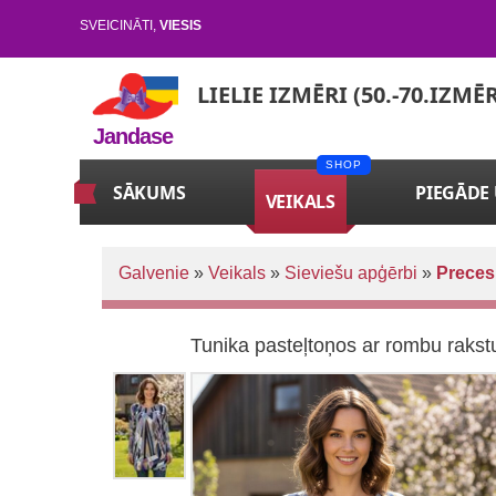
SVEICINĀTI
,
VIESIS
LIELIE IZMĒRI (50.-70.IZMĒ
Jandase
SĀKUMS
PIEGĀDE
VEIKALS
Galvenie
»
Veikals
»
Sieviešu apģērbi
»
Preces
Tunika pasteļtoņos ar rombu rakst