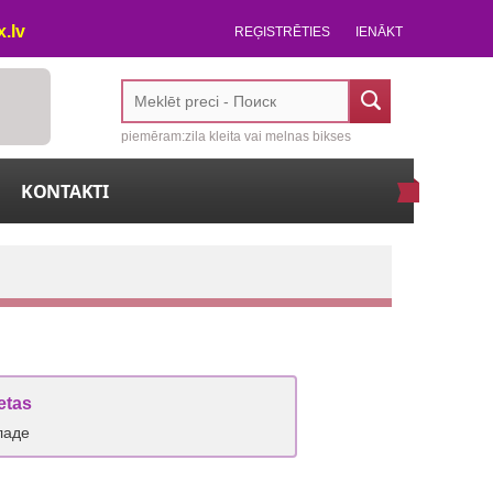
.lv
REĢISTRĒTIES
IENĀKT
piemēram:zila kleita vai melnas bikses
KONTAKTI
etas
ладе