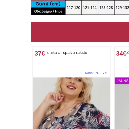
37€
34€
Tunika ar spalvu rakstu
Z
Kods:
POL-749
JAUNS