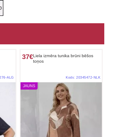
37€
Liela izmēra tunika brūni bēšos
toņos
276-ALG
Kods:
20345472-NLK
JAUNS