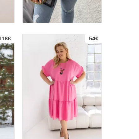
118€
54€