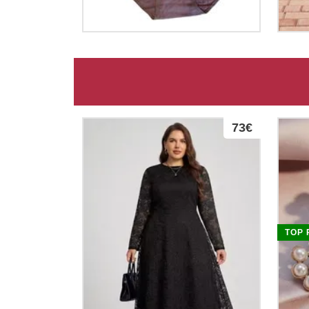
73€
TOP 