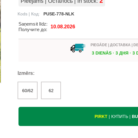
Pieejams | Осталось | In stock:
2
Kods | Код:
PUSE-778-NLK
Saņemsit līdz:
10.08.2026
Получите до:
PIEGĀDE | ДОСТАВКА | D
3 DIENĀS · 3 ДНЯ · 3
Izmērs:
60/62
62
PIRKT
| КУПИТЬ |
BU