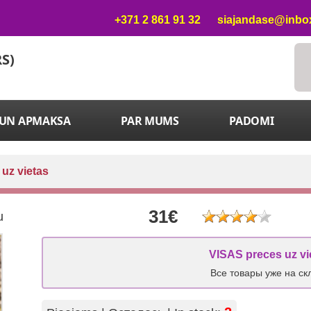
+371 2 861 91 32
siajandase@inbox
RS)
 UN APMAKSA
PAR MUMS
PADOMI
 uz vietas
31€
u
VISAS preces uz vi
Все товары уже на ск