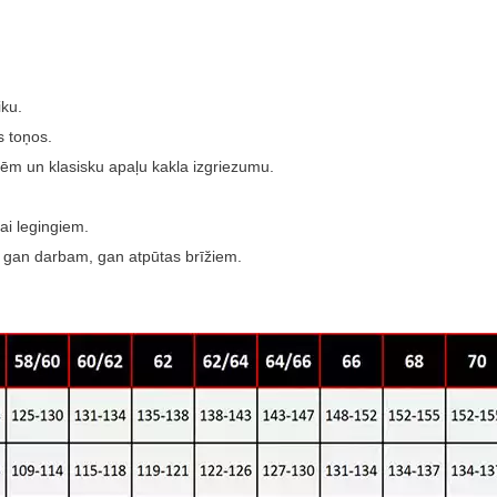
iku.
s toņos.
knēm un klasisku apaļu kakla izgriezumu.
ai legingiem.
le gan darbam, gan atpūtas brīžiem.