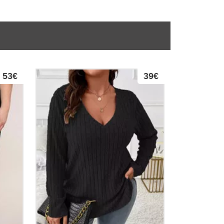
53€
39€