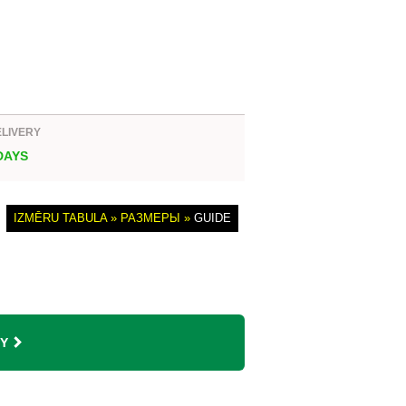
ELIVERY
 DAYS
IZMĒRU TABULA » РАЗМЕРЫ »
GUIDE
Y