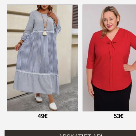
49€
53€