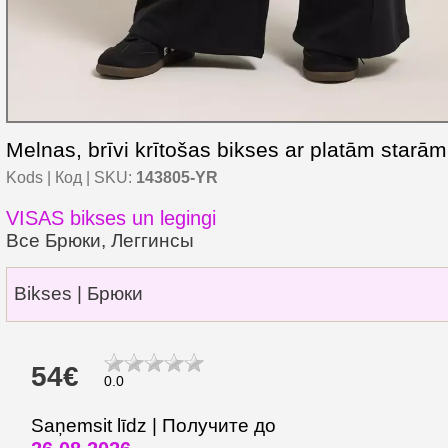
Melnas, brīvi krītošas bikses ar platām starām
Kods | Код | SKU:
143805-YR
VISAS bikses un legingi
Все Брюки, Леггинсы
Bikses | Брюки
54€
0.0
Saņemsit līdz | Получите до