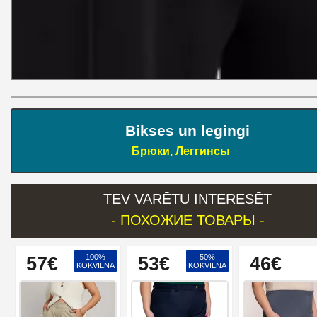
Bikses un legingi
Брюки, Леггинсы
TEV VARĒTU INTERESĒT
- ПОХОЖИЕ ТОВАРЫ -
100%
50%
57€
53€
46€
KOKVILNA
KOKVILNA