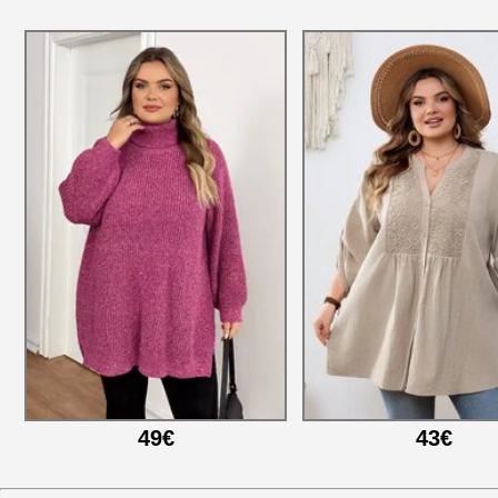
49€
43€