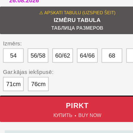
26.08.2026
⚠️ APSKATI TABULU (UZSPIED ŠEIT)
IZMĒRU TABULA
ТАБЛИЦА РАЗМЕРОВ
Izmērs:
54
56/58
60/62
64/66
68
Gar.kājas iekšpusē:
71cm
76cm
PIRKT
КУПИТЬ
BUY NOW