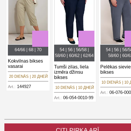
64/66 | 68 | 70
54 | 56 | 56/58 |
54 | 56 | 56/5
58/60 | 60/62 | 62/64
58/60 | 60/6
Kokvilnas bikses
vasarai
Tumši zilas, liela
Pelēkas sievi
izmēra džinsu
bikses
20 DIENĀS | 20 ДНЕЙ
bikses
10 DIENĀS | 10
144927
Art.:
10 DIENĀS | 10 ДНЕЙ
06-076-000
Art.:
06-054-0010-99
Art.:
CITI PIRKA ARĪ