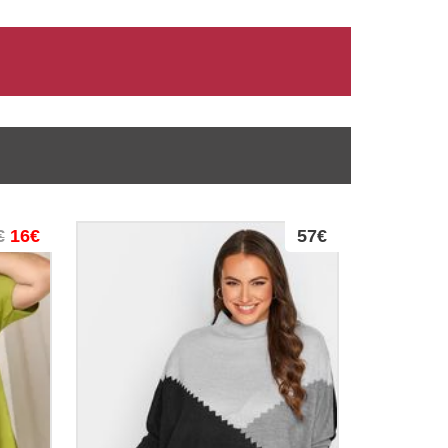
€
16€
57€