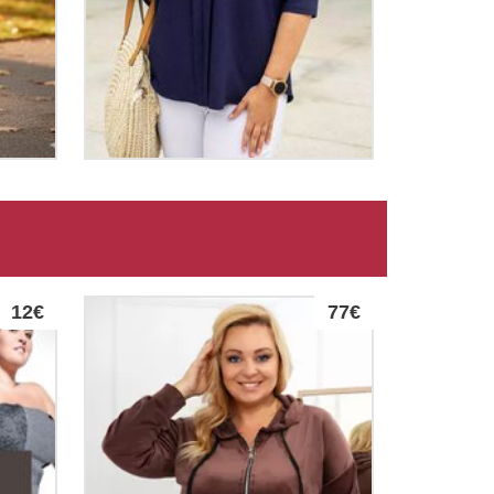
12€
77€