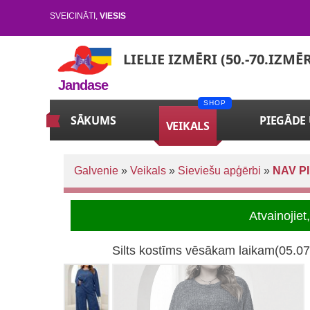
SVEICINĀTI
,
VIESIS
LIELIE IZMĒRI (50.-70.IZMĒ
Jandase
SĀKUMS
PIEGĀDE
VEIKALS
Galvenie
»
Veikals
»
Sieviešu apģērbi
»
NAV P
Atvainojie
Silts kostīms vēsākam laikam(05.07