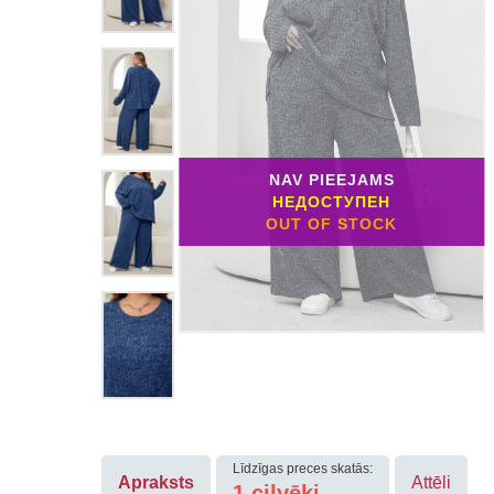
NAV PIEEJAMS
НЕДОСТУПЕН
OUT OF STOCK
Līdzīgas preces skatās:
Apraksts
Attēli
1
cilvēki