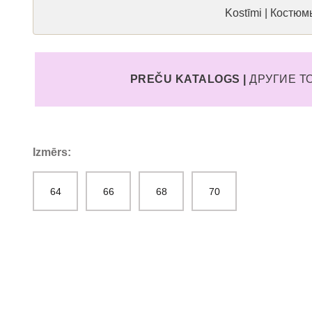
Kostīmi | Костю
PREČU KATALOGS |
ДРУГИЕ 
Izmērs:
64
66
68
70