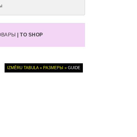
мы
ТОВАРЫ
| TO SHOP
IZMĒRU TABULA » РАЗМЕРЫ »
GUIDE