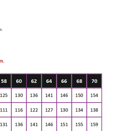
a.
m.