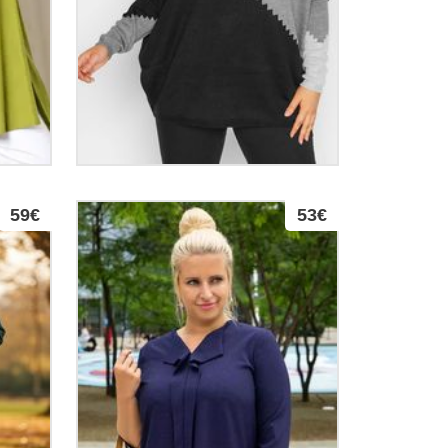
59€
53€