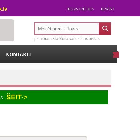
.lv
REĢISTRĒTIES
IENĀKT
piemēram:zila kleita vai melnas bikses
KONTAKTI
ŠEIT->
us