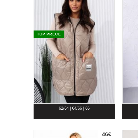
TOP PRECE
62/64 | 64/66 | 66
46€