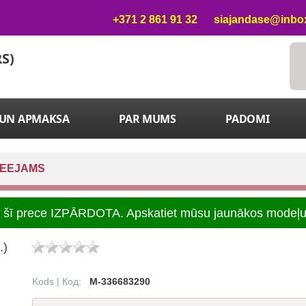
+371 2 861 91 32
siajandase@inbox
RS)
 UN APMAKSA
PAR MUMS
PADOMI
IEEJAMS
t, šī prece IZPĀRDOTA. Apskatiet mūsu jaunākos modeļ
.)
Kods | Код:
M-336683290