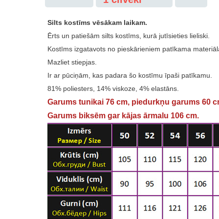
Silts kostīms vēsākam laikam.
Ērts un patiešām silts kostīms, kurā jutīsieties lieliski.
Kostīms izgatavots no pieskārieniem patīkama materiāl
Mazliet stiepjas.
Ir ar pūciņām, kas padara šo kostīmu īpaši patīkamu.
81% poliesters, 14% viskoze, 4% elastāns.
Garums tunikai 76 cm, piedurkņu garums 60 c
Garums biksēm gar kājas ārmalu 106 cm.