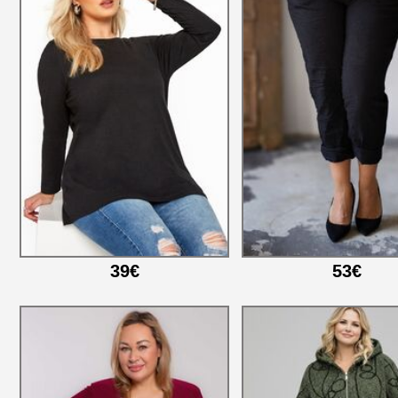
39€
53€