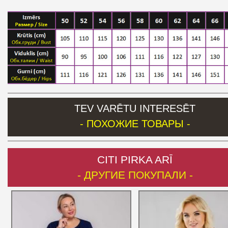
TEV VARĒTU INTERESĒT
- ПОХОЖИЕ ТОВАРЫ -
CITI PIRKA ARĪ
- ДРУГИЕ ПОКУПАЛИ -