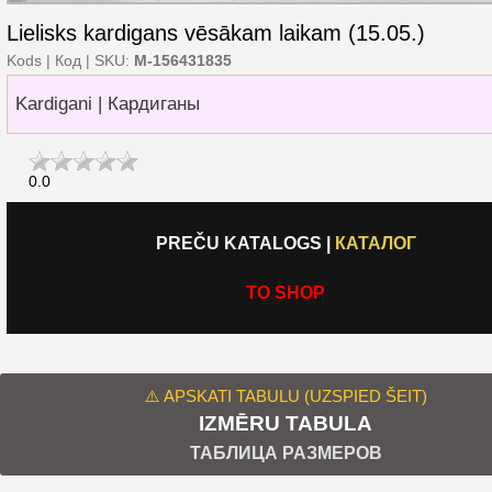
Lielisks kardigans vēsākam laikam (15.05.)
Kods | Код | SKU:
M-156431835
Kardigani | Кардиганы
0.0
PREČU KATALOGS
|
КАТАЛОГ
TO SHOP
⚠️ APSKATI TABULU (UZSPIED ŠEIT)
IZMĒRU TABULA
ТАБЛИЦА РАЗМЕРОВ