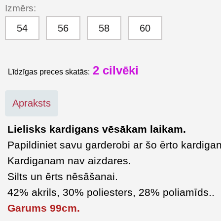
Izmērs:
54
56
58
60
2
cilvēki
Līdzīgas preces skatās:
Apraksts
Lielisks kardigans vēsākam laikam.
Papildiniet savu garderobi ar šo ērto kardiga
Kardiganam nav aizdares.
Silts un ērts nēsāšanai.
42% akrils, 30% poliesters, 28% poliamīds..
Garums 99cm.