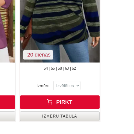
20 dienās
54 | 56 | 58 | 60 | 62
Izmērs:
PIRKT
IZMĒRU TABULA