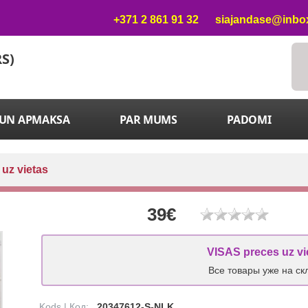
+371 2 861 91 32
siajandase@inbox
RS)
 UN APMAKSA
PAR MUMS
PADOMI
 uz vietas
39€
VISAS preces uz vi
Все товары уже на ск
Kods | Код:
20347612-S-NLK