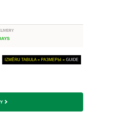
ELIVERY
 DAYS
IZMĒRU TABULA » РАЗМЕРЫ »
GUIDE
Y