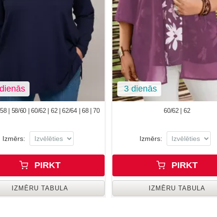
dienās
3 dienās
58 | 58/60 | 60/62 | 62 | 62/64 | 68 | 70
60/62 | 62
Izmērs:
Izmērs:
PIRKT
PIRKT
IZMĒRU TABULA
IZMĒRU TABULA