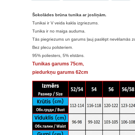
Šokolādes brūna tunika ar josliņām.
Tunikai ir V veida kakla izgriezums.
Tunika ir no maiga auduma.
Tās piegriezums un garums ļauj paslēpt nevēlamās z
Bez plecu polsteriem.
95% poliesters, 5% elstāns.
Tunikas garums 75cm,
piedurkņu garums 62cm