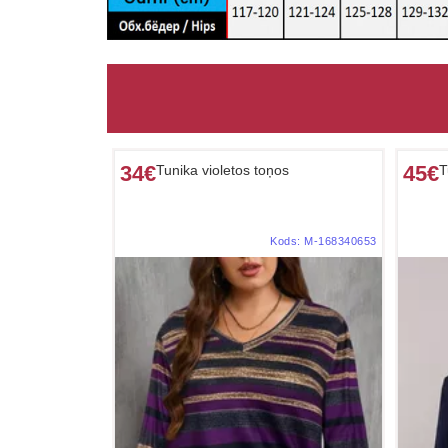
34€
45€
Tunika violetos toņos
T
Kods:
M-168340653