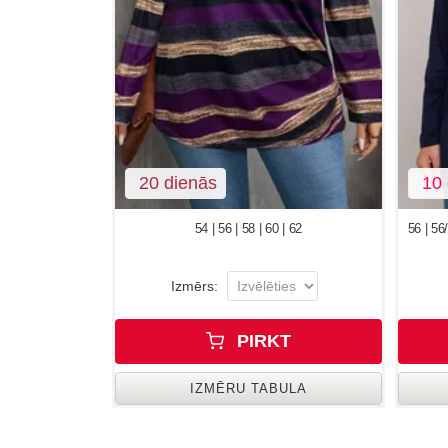
20 dienās
10 
54 | 56 | 58 | 60 | 62
56 | 56/
Izmērs:
PIRKT
IZMĒRU TABULA