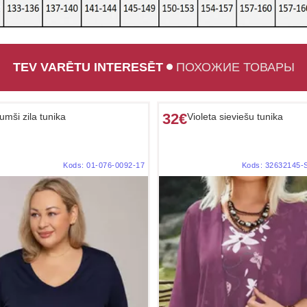
TEV VARĒTU INTERESĒT
ПОХОЖИЕ ТОВАРЫ
32€
umši zila tunika
Violeta sieviešu tunika
Kods:
01-076-0092-17
Kods:
32632145-