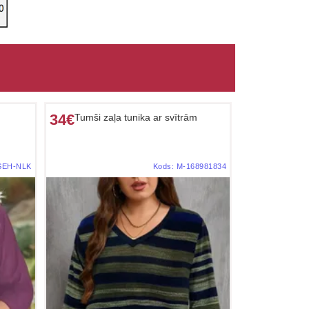
34€
Tumši zaļa tunika ar svītrām
SEH-NLK
Kods:
M-168981834