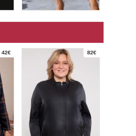
42€
82€