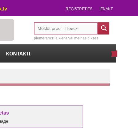
.lv
REĢISTRĒTIES
IENĀKT
piemēram:zila kleita vai melnas bikses
KONTAKTI
etas
ладе