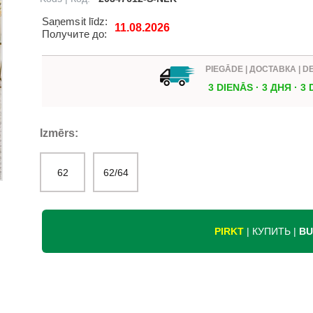
Saņemsit līdz:
11.08.2026
Получите до:
PIEGĀDE | ДОСТАВКА | D
3 DIENĀS · 3 ДНЯ · 3
Izmērs:
62
62/64
PIRKT
| КУПИТЬ |
BU