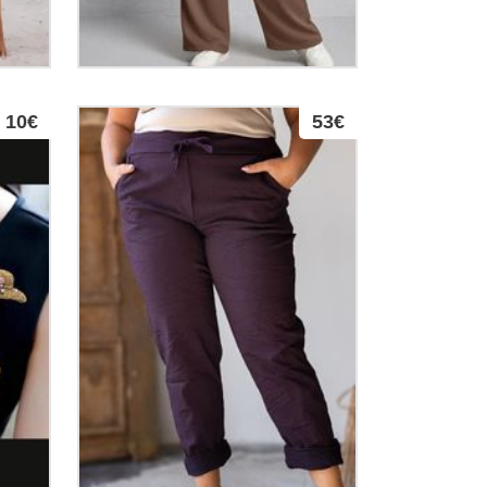
10€
53€