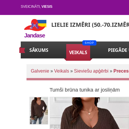
SVEICINĀTI
,
VIESIS
LIELIE IZMĒRI (50.-70.IZMĒ
Jandase
SĀKUMS
PIEGĀDE
VEIKALS
Galvenie
»
Veikals
»
Sieviešu apģērbi
»
Preces
Tumši brūna tunika ar josliņām