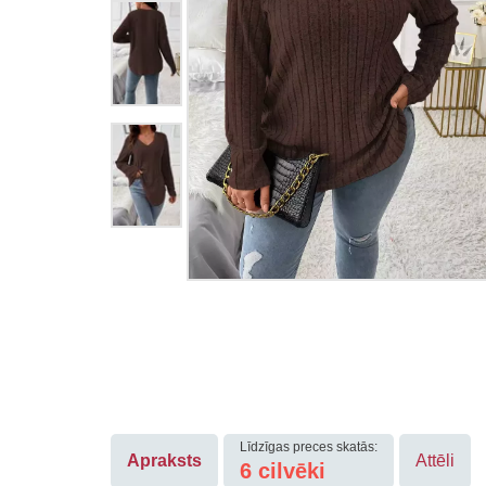
Līdzīgas preces skatās:
Apraksts
Attēli
6
cilvēki