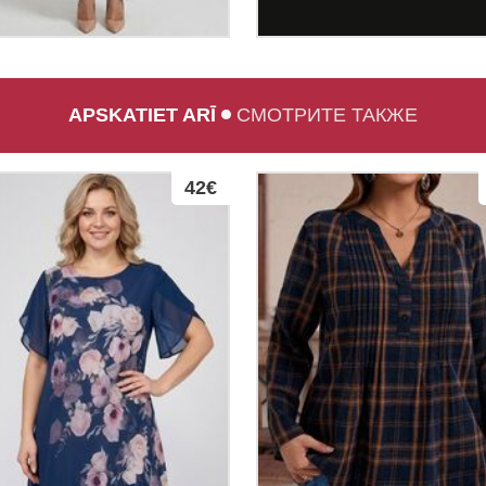
APSKATIET ARĪ
СМОТРИТЕ ТАКЖЕ
42€