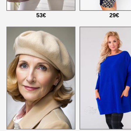
53€
29€