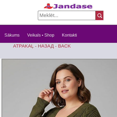
Sākums
Veikals • Shop
Kontakti
ATPAKAĻ - НАЗАД - BACK