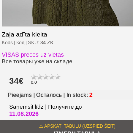
Zaļa adīta kleita
Kods | Код | SKU:
34-ZK
VISAS preces uz vietas
Все товары уже на складе
34€
0.0
2
Pieejams | Осталось | In stock:
Saņemsit līdz | Получите до
11.08.2026
⚠️ APSKATI TABULU (UZSPIED ŠEIT)