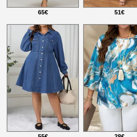
65€
51€
55€
28€