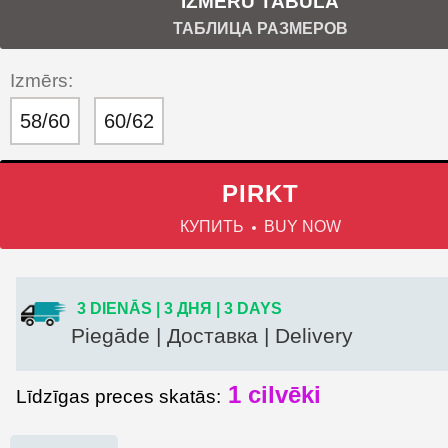
IZMĒRU TABULA
ТАБЛИЦА РАЗМЕРОВ
Izmērs:
58/60
60/62
PIRKT
КУПИТЬ
BUY NOW
3 DIENĀS | 3 ДНЯ | 3 DAYS
Piegāde | Доставка | Delivery
1
cilvēki
Līdzīgas preces skatās: