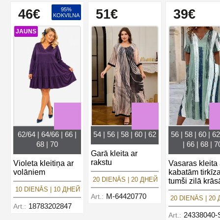
95%
46€
51€
39€
KOKVILNA
JAUNS
62/64 | 64/66 | 66 |
54 | 56 | 58 | 60 | 62
56 | 58 | 60 | 62
68 | 70
| 66 | 68 | 7
Garā kleita ar
rakstu
Violeta kleitiņa ar
Vasaras kleita 
volāniem
kabatām tirkīz
20 DIENĀS | 20 ДНЕЙ
tumši zilā krās
10 DIENĀS | 10 ДНЕЙ
M-64420770
Art.:
20 DIENĀS | 20
18783202847
Art.:
24338040
Art.: