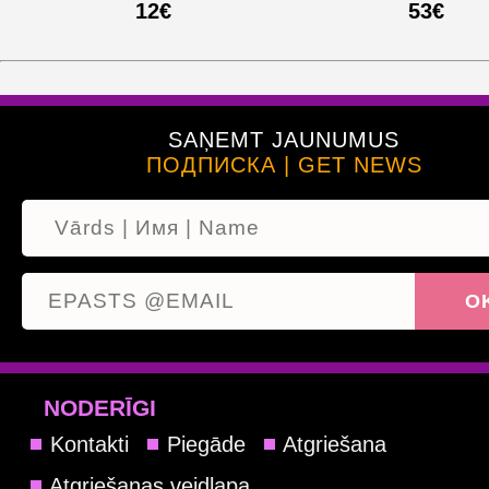
12€
53€
SAŅEMT JAUNUMUS
ПОДПИСКА | GET NEWS
NODERĪGI
Kontakti
Piegāde
Atgriešana
Atgriešanas veidlapa